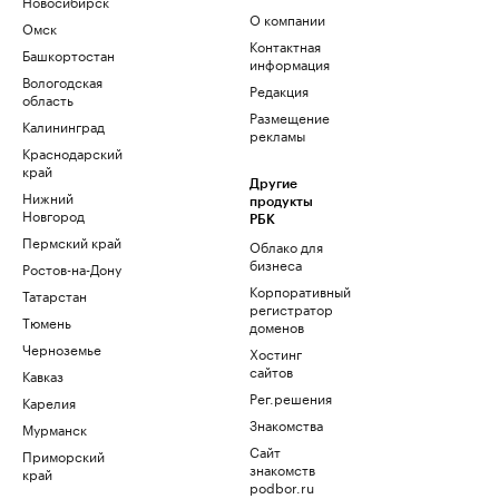
Новосибирск
О компании
Омск
Контактная
Башкортостан
информация
Вологодская
Редакция
область
Размещение
Калининград
рекламы
Краснодарский
край
Другие
Нижний
продукты
Новгород
РБК
Пермский край
Облако для
бизнеса
Ростов-на-Дону
Корпоративный
Татарстан
регистратор
Тюмень
доменов
Черноземье
Хостинг
сайтов
Кавказ
Рег.решения
Карелия
Знакомства
Мурманск
Сайт
Приморский
знакомств
край
podbor.ru