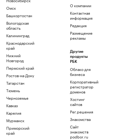
Новосибирск
О компании
Омск
Контактная
Башкортостан
информация
Вологодская
Редакция
область
Размещение
Калининград
рекламы
Краснодарский
край
Другие
Нижний
продукты
Новгород
РБК
Пермский край
Облако для
бизнеса
Ростов-на-Дону
Корпоративный
Татарстан
регистратор
Тюмень
доменов
Черноземье
Хостинг
сайтов
Кавказ
Рег.решения
Карелия
Знакомства
Мурманск
Сайт
Приморский
знакомств
край
podbor.ru