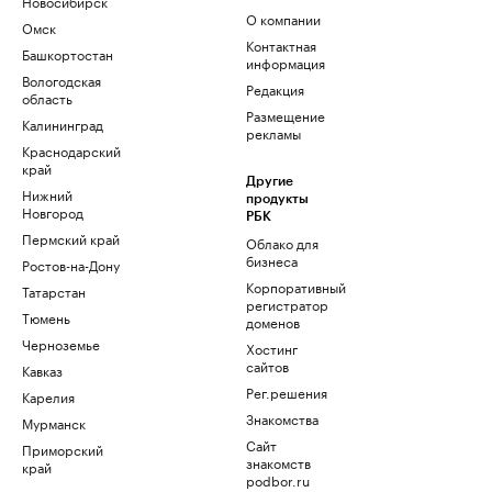
Новосибирск
О компании
Омск
Контактная
Башкортостан
информация
Вологодская
Редакция
область
Размещение
Калининград
рекламы
Краснодарский
край
Другие
Нижний
продукты
Новгород
РБК
Пермский край
Облако для
бизнеса
Ростов-на-Дону
Корпоративный
Татарстан
регистратор
Тюмень
доменов
Черноземье
Хостинг
сайтов
Кавказ
Рег.решения
Карелия
Знакомства
Мурманск
Сайт
Приморский
знакомств
край
podbor.ru