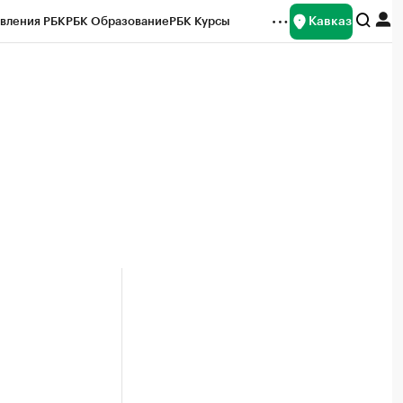
Кавказ
вления РБК
РБК Образование
РБК Курсы
рейтинги
Франшизы
Газета
Спецпроекты СПб
ты