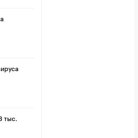
са
вируса
 тыс.