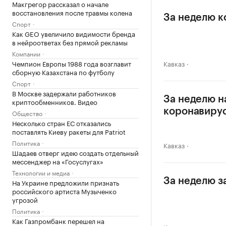
Макгрегор рассказал о начале
восстановления после травмы колена
За неделю к
Спорт
Как GEO увеличило видимости бренда
в нейроответах без прямой рекламы
Компании
Чемпион Европы 1988 года возглавит
Кавказ
сборную Казахстана по футболу
Спорт
В Москве задержали работников
За неделю н
криптообменников. Видео
коронавиру
Общество
Несколько стран ЕС отказались
поставлять Киеву ракеты для Patriot
Политика
Кавказ
Шадаев отверг идею создать отдельный
мессенджер на «Госуслугах»
Технологии и медиа
За неделю з
На Украине предложили признать
российского артиста Музыченко
угрозой
Политика
Как Газпромбанк перешел на