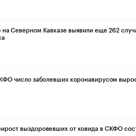
 на Северном Кавказе выявили еще 262 случ
са
СКФО число заболевших коронавирусом выросл
ирост выздоровевших от ковида в СКФО сос