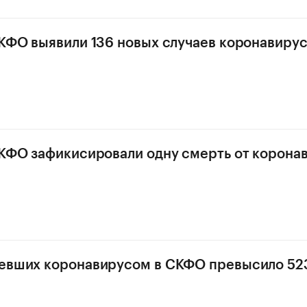
СКФО выявили 136 новых случаев коронавиру
СКФО зафикисировали одну смерть от корона
евших коронавирусом в СКФО превысило 523