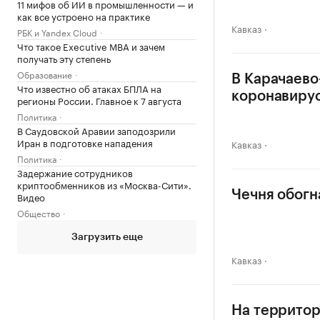
11 мифов об ИИ в промышленности — и
как все устроено на практике
Кавказ
РБК и Yandex Cloud
Что такое Executive MBA и зачем
получать эту степень
Образование
В Карачаево
Что известно об атаках БПЛА на
коронавиру
регионы России. Главное к 7 августа
Политика
В Саудовской Аравии заподозрили
Иран в подготовке нападения
Кавказ
Политика
Задержание сотрудников
криптообменников из «Москва-Сити».
Чечня обогн
Видео
Общество
Загрузить еще
Кавказ
На террито