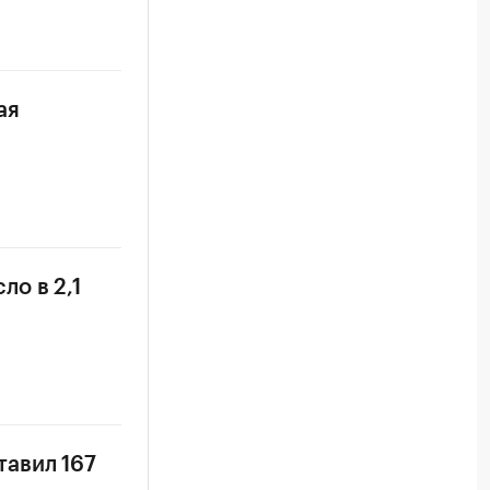
ая
о в 2,1
тавил 167