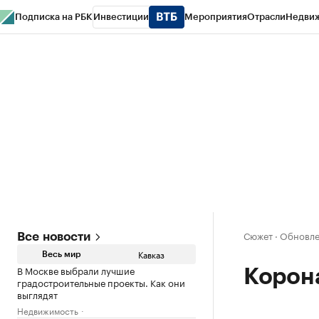
Подписка на РБК
Инвестиции
Мероприятия
Отрасли
Недви
РБК Life
Тренды
Визионеры
Национальные проекты
Город
Стиль
Кр
Конференции СПб
Спецпроекты
Проверка контрагентов
Политика
Сюжет
·
Обновлен
Все новости
Кавказ
Весь мир
В Москве выбрали лучшие
Корон
градостроительные проекты. Как они
выглядят
Недвижимость