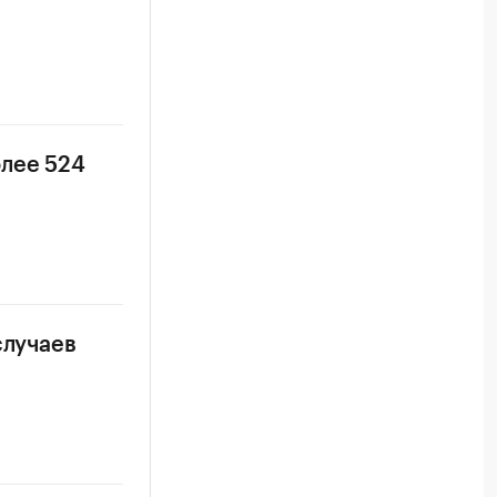
олее 524
случаев