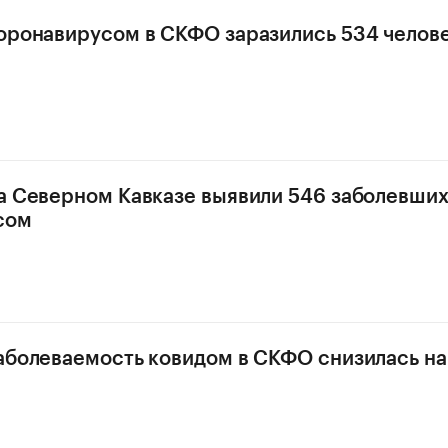
оронавирусом в СКФО заразились 534 челов
а Северном Кавказе выявили 546 заболевши
сом
аболеваемость ковидом в СКФО снизилась н