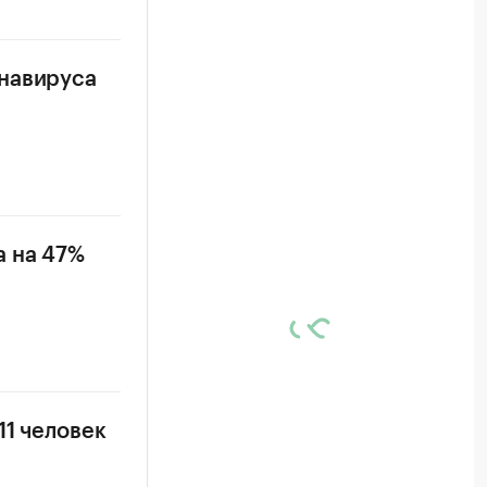
онавируса
а на 47%
11 человек