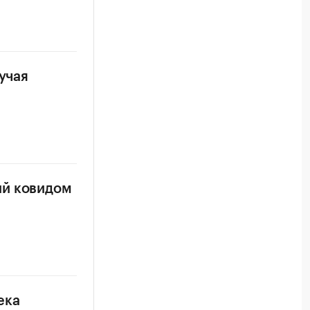
учая
ий ковидом
ека