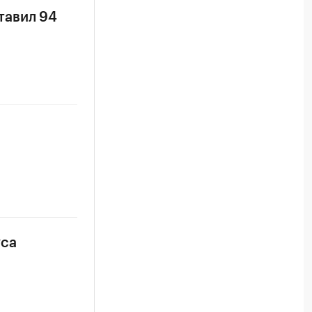
тавил 94
уса