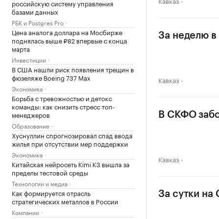
Кавказ
российскую систему управления
базами данных
РБК и Postgres Pro
Цена аналога доллара на Мосбирже
За неделю в
поднялась выше ₽82 впервые с конца
марта
Инвестиции
В США нашли риск появления трещин в
фюзеляже Boeing 737 Max
Кавказ
Экономика
Борьба с тревожностью и детокс
команды: как снизить стресс топ-
менеджеров
В СКФО забо
Образование
Хуснуллин спрогнозировал спад ввода
жилья при отсутствии мер поддержки
Экономика
Кавказ
Китайская нейросеть Kimi K3 вышла за
пределы тестовой среды
Технологии и медиа
Как формируется отрасль
За сутки на
стратегических металлов в России
Компании