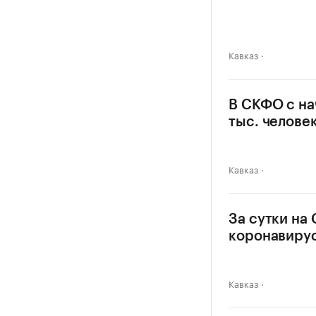
Кавказ
В СКФО с на
тыс. челове
Кавказ
За сутки на
коронавиру
Кавказ