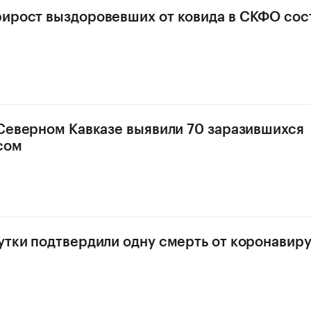
ирост выздоровевших от ковида в СКФО сос
 Северном Кавказе выявили 70 заразившихся
сом
утки подтвердили одну смерть от коронавир