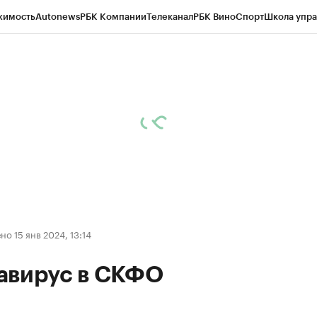
жимость
Autonews
РБК Компании
Телеканал
РБК Вино
Спорт
Школа упра
ипто
РБК Бизнес-среда
Дискуссионный клуб
Исследования
Кредитные 
Экономика
Бизнес
Технологии и медиа
Финансы
Рынок наличной валю
о 15 янв 2024, 13:14
авирус в СКФО