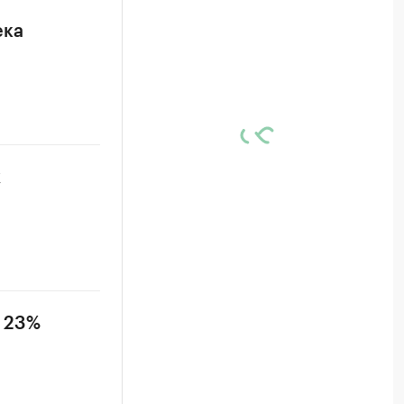
ека
х
а 23%