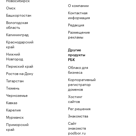
Новосибирск
О компании
Омск
Контактная
Башкортостан
информация
Вологодская
Редакция
область
Размещение
Калининград
рекламы
Краснодарский
край
Другие
Нижний
продукты
Новгород
РБК
Пермский край
Облако для
бизнеса
Ростов-на-Дону
Корпоративный
Татарстан
регистратор
Тюмень
доменов
Черноземье
Хостинг
сайтов
Кавказ
Рег.решения
Карелия
Знакомства
Мурманск
Сайт
Приморский
знакомств
край
podbor.ru