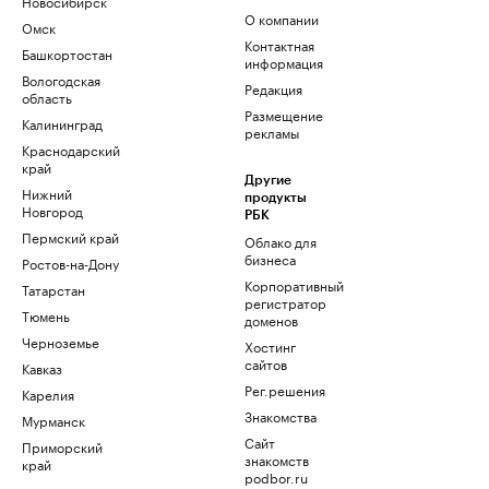
Новосибирск
О компании
Омск
Контактная
Башкортостан
информация
Вологодская
Редакция
область
Размещение
Калининград
рекламы
Краснодарский
край
Другие
Нижний
продукты
Новгород
РБК
Пермский край
Облако для
бизнеса
Ростов-на-Дону
Корпоративный
Татарстан
регистратор
Тюмень
доменов
Черноземье
Хостинг
сайтов
Кавказ
Рег.решения
Карелия
Знакомства
Мурманск
Сайт
Приморский
знакомств
край
podbor.ru