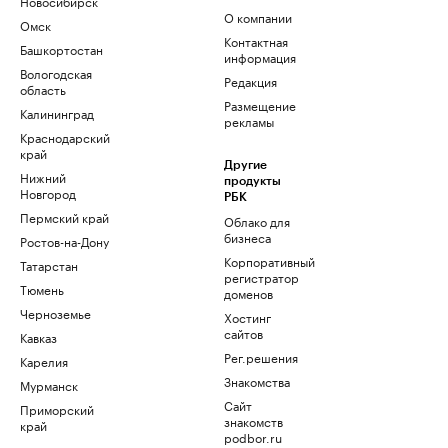
Новосибирск
О компании
Омск
Контактная
Башкортостан
информация
Вологодская
Редакция
область
Размещение
Калининград
рекламы
Краснодарский
край
Другие
Нижний
продукты
Новгород
РБК
Пермский край
Облако для
бизнеса
Ростов-на-Дону
Корпоративный
Татарстан
регистратор
Тюмень
доменов
Черноземье
Хостинг
сайтов
Кавказ
Рег.решения
Карелия
Знакомства
Мурманск
Сайт
Приморский
знакомств
край
podbor.ru