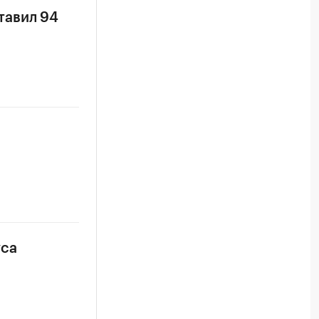
тавил 94
уса