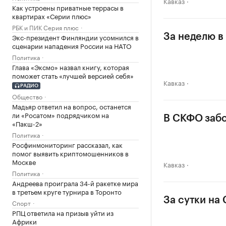
Кавказ
Как устроены приватные террасы в
квартирах «Серии плюс»
РБК и ПИК Серия плюс
Экс-президент Финляндии усомнился в
За неделю в
сценарии нападения России на НАТО
Политика
Глава «Эксмо» назвал книгу, которая
поможет стать «лучшей версией себя»
Кавказ
РАДИО
Общество
Мадьяр ответил на вопрос, останется
ли «Росатом» подрядчиком на
В СКФО забо
«Пакш-2»
Политика
Росфинмониторинг рассказал, как
помог выявить криптомошенников в
Москве
Кавказ
Политика
Андреева проиграла 34-й ракетке мира
в третьем круге турнира в Торонто
За сутки на
Спорт
РПЦ ответила на призыв уйти из
Африки