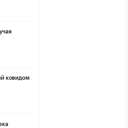
учая
ий ковидом
ека