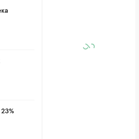
ека
х
а 23%