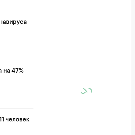
онавируса
а на 47%
11 человек