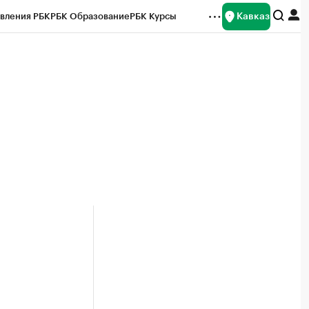
Кавказ
вления РБК
РБК Образование
РБК Курсы
рейтинги
Франшизы
Газета
Спецпроекты СПб
ты