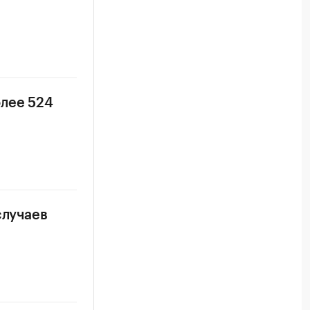
олее 524
случаев