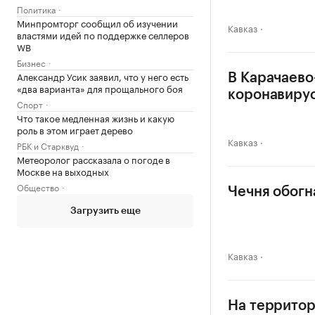
Политика
Минпромторг сообщил об изучении
Кавказ
властями идей по поддержке селлеров
WB
Бизнес
Александр Усик заявил, что у него есть
В Карачаево
«два варианта» для прощального боя
коронавиру
Спорт
Что такое медленная жизнь и какую
роль в этом играет дерево
Кавказ
РБК и Старквуд
Метеоролог рассказала о погоде в
Москве на выходных
Общество
Чечня обогн
Загрузить еще
Кавказ
На террито