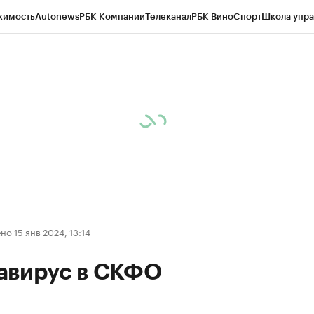
жимость
Autonews
РБК Компании
Телеканал
РБК Вино
Спорт
Школа упра
ипто
РБК Бизнес-среда
Дискуссионный клуб
Исследования
Кредитные 
Экономика
Бизнес
Технологии и медиа
Финансы
Рынок наличной валю
о 15 янв 2024, 13:14
авирус в СКФО