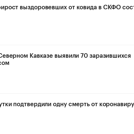
ирост выздоровевших от ковида в СКФО сос
 Северном Кавказе выявили 70 заразившихся
сом
утки подтвердили одну смерть от коронавир