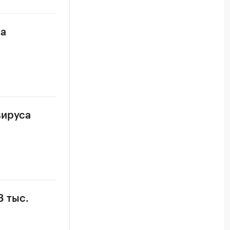
са
вируса
 тыс.