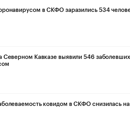
оронавирусом в СКФО заразились 534 челов
а Северном Кавказе выявили 546 заболевши
сом
аболеваемость ковидом в СКФО снизилась н