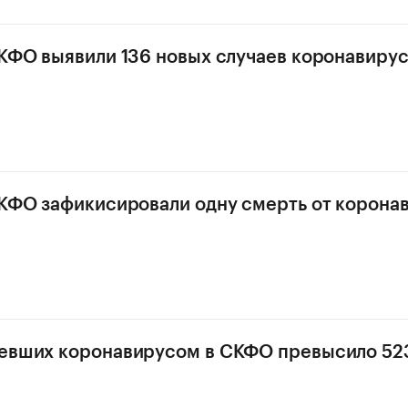
СКФО выявили 136 новых случаев коронавиру
СКФО зафикисировали одну смерть от корона
евших коронавирусом в СКФО превысило 523