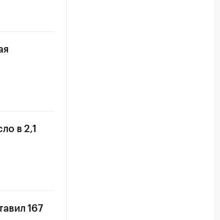
ая
о в 2,1
тавил 167