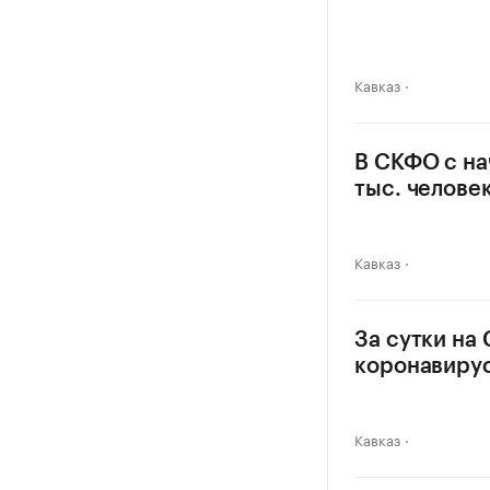
Кавказ
В СКФО с на
тыс. челове
Кавказ
За сутки на
коронавиру
Кавказ