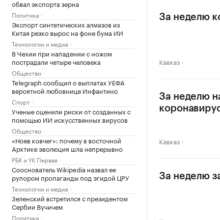
обвал экспорта зерна
Политика
За неделю к
Экспорт синтетических алмазов из
Китая резко вырос на фоне бума ИИ
Технологии и медиа
В Чехии при нападении с ножом
пострадали четыре человека
Кавказ
Общество
Telegraph сообщил о выплатах УЕФА
вероятной любовнице Инфантино
За неделю н
Спорт
коронавиру
Ученые оценили риски от созданных с
помощью ИИ искусственных вирусов
Общество
«Ноев ковчег»: почему в восточной
Кавказ
Арктике эволюция шла непрерывно
РБК и УК Первая
Сооснователь Wikipedia назвал ее
За неделю з
рупором пропаганды под эгидой ЦРУ
Технологии и медиа
Зеленский встретился с президентом
Сербии Вучичем
Политика