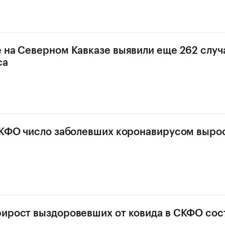
 на Северном Кавказе выявили еще 262 случ
са
СКФО число заболевших коронавирусом выросл
ирост выздоровевших от ковида в СКФО сос