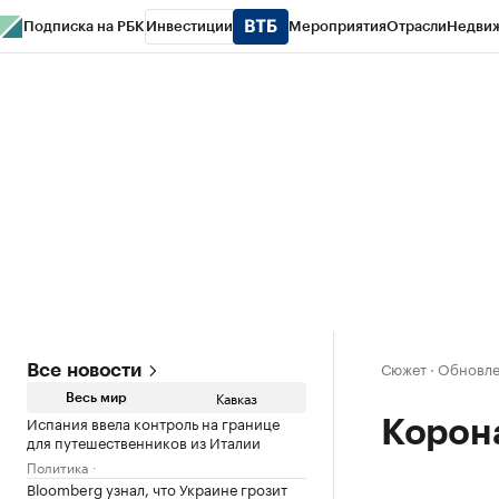
Подписка на РБК
Инвестиции
Мероприятия
Отрасли
Недви
РБК Life
Тренды
Визионеры
Национальные проекты
Город
Стиль
Кр
Конференции СПб
Спецпроекты
Проверка контрагентов
Политика
Сюжет
·
Обновлен
Все новости
Кавказ
Весь мир
Испания ввела контроль на границе
Корон
для путешественников из Италии
Политика
Bloomberg узнал, что Украине грозит