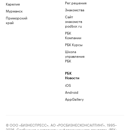
Рег.решения
Карелия
Знакомства
Мурманск
Сайт
Приморский
знакомств
край
podbor.ru
РБК
Компании
РБК Курсы
Школа
управления
РБК
РБК
Новости
iOS
Android
AppGallery
© ООО «БИЗНЕСПРЕСС», АО «РОСБИЗНЕСКОНСАЛТИНГ», 1995–
2026. Сообщения и материалы информационного агентства «РБК»