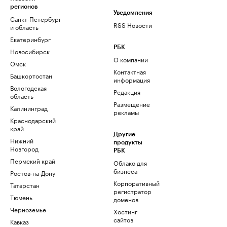
регионов
Уведомления
Санкт-Петербург
RSS Новости
и область
Екатеринбург
РБК
Новосибирск
О компании
Омск
Контактная
Башкортостан
информация
Вологодская
Редакция
область
Размещение
Калининград
рекламы
Краснодарский
край
Другие
Нижний
продукты
Новгород
РБК
Пермский край
Облако для
бизнеса
Ростов-на-Дону
Корпоративный
Татарстан
регистратор
Тюмень
доменов
Черноземье
Хостинг
сайтов
Кавказ