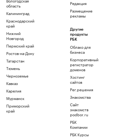
Вологодская
Редакция
область
Размещение
Калининград
рекламы
Краснодарский
край
Другие
Нижний
продукты
Новгород
РБК
Пермский край
Облако для
бизнеса
Ростов-на-Дону
Корпоративный
Татарстан
регистратор
Тюмень
доменов
Черноземье
Хостинг
сайтов
Кавказ
Рег.решения
Карелия
Знакомства
Мурманск
Сайт
Приморский
знакомств
край
podbor.ru
РБК
Компании
РБК Курсы