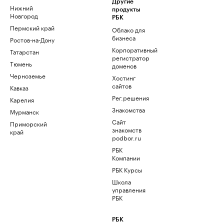
Другие
Нижний
продукты
Новгород
РБК
Пермский край
Облако для
бизнеса
Ростов-на-Дону
Корпоративный
Татарстан
регистратор
Тюмень
доменов
Черноземье
Хостинг
сайтов
Кавказ
Рег.решения
Карелия
Знакомства
Мурманск
Сайт
Приморский
знакомств
край
podbor.ru
РБК
Компании
РБК Курсы
Школа
управления
РБК
РБК