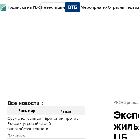
Подписка на РБК
Инвестиции
Мероприятия
Отрасли
Недви
РБК Life
Тренды
Визионеры
Национальные проекты
Город
Стиль
Кр
Конференции СПб
Спецпроекты
Проверка контрагентов
Политика
PROСтройка
Все новости
Кавказ
Весь мир
Эксп
Сеул счел санкции Британии против
России угрозой своей
жиль
энергобезопасности
Политика
ЦБ