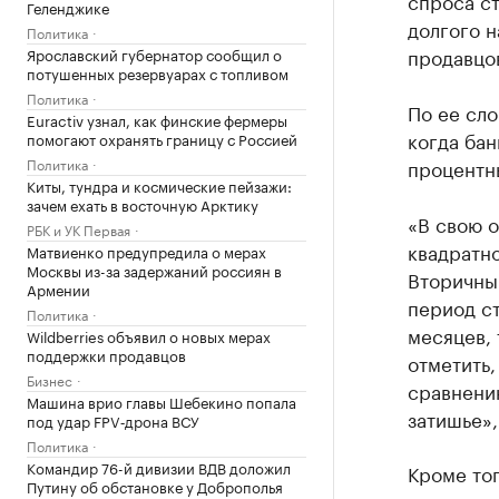
спроса ст
Геленджике
долгого н
Политика
продавцов
Ярославский губернатор сообщил о
потушенных резервуарах с топливом
Политика
По ее сл
Euractiv узнал, как финские фермеры
когда бан
помогают охранять границу с Россией
Политика
процентн
Киты, тундра и космические пейзажи:
зачем ехать в восточную Арктику
«В свою 
РБК и УК Первая
квадратно
Матвиенко предупредила о мерах
Москвы из-за задержаний россиян в
Вторичны
Армении
период ст
Политика
месяцев,
Wildberries объявил о новых мерах
поддержки продавцов
отметить,
Бизнес
сравнению
Машина врио главы Шебекино попала
затишье»,
под удар FPV‑дрона ВСУ
Политика
Командир 76-й дивизии ВДВ доложил
Кроме тог
Путину об обстановке у Доброполья