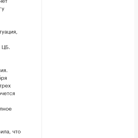
чет
гу
туация,
 ЦБ.
ия.
бря
трех
очется
олное
ила, что