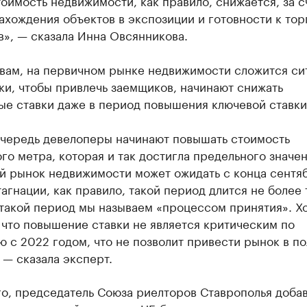
оимость недвижимости, как правило, снижается, за с
ахождения объектов в экспозиции и готовности к тор
», — сказала Инна Овсянникова.
овам, на первичном рынке недвижимости сложится си
ки, чтобы привлечь заемщиков, начинают снижать
ые ставки даже в период повышения ключевой ставки
очередь девелоперы начинают повышать стоимость
го метра, которая и так достигла предельного значен
й рынок недвижимости может ожидать с конца сентя
агнации, как правило, такой период длится не более 
 такой период мы называем «процессом принятия». Х
 что повышение ставки не является критическим по
 с 2022 годом, что не позволит привести рынок в п
 — сказала эксперт.
о, председатель Союза риелторов Ставрополья добав