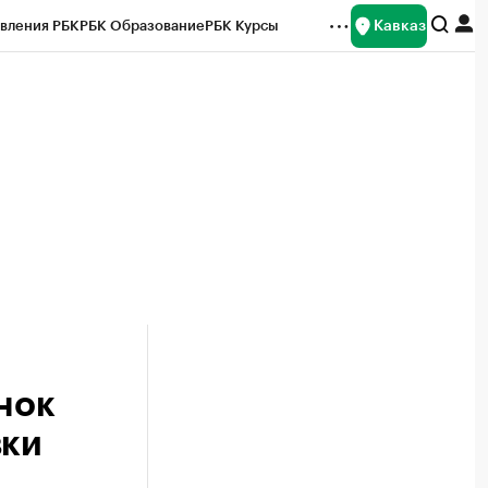
Кавказ
вления РБК
РБК Образование
РБК Курсы
рейтинги
Франшизы
Газета
Спецпроекты СПб
ты
нок
вки