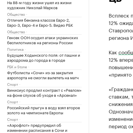
На 88-м году жизни ушел из жизни
художник Николай Марков
Общество
Всплеск п
Отличия бензина классов Евро-2,
12% ожида
Евро-3, Евро-4 и Евро-5. Видео РБК
Ставропол
Общество
региона 
Генсек ООН осудил атаки украинских
беспилотников на регионы России
Политика
Как
сооб
Будущее Ходынского поля: от пашни и
12% вперв
аэродрома до города в городе
повышени
РБК и Stone
Футболисты «Сочи» из-за закрытия
«принято 
аэропорта не смогли вылететь на матч
Спорт
«Граждан
Винисиус продлил контракт с «Реалом»
на фоне слухов об уходе в «Арсенал»
ставкам, 
Спорт
снижения 
Российский прыгун в воду взял второе
Однозначн
золото на чемпионате Европы
изменени
Спорт
«Аэрофлот» предупредил об
период ох
изменении расписания в Сочи и