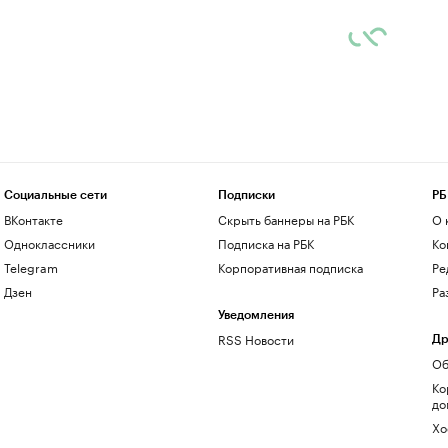
Социальные сети
Подписки
РБ
ВКонтакте
Скрыть баннеры на РБК
О 
Одноклассники
Подписка на РБК
Ко
Telegram
Корпоративная подписка
Ре
Дзен
Ра
Уведомления
RSS Новости
Др
Об
Ко
до
Хо