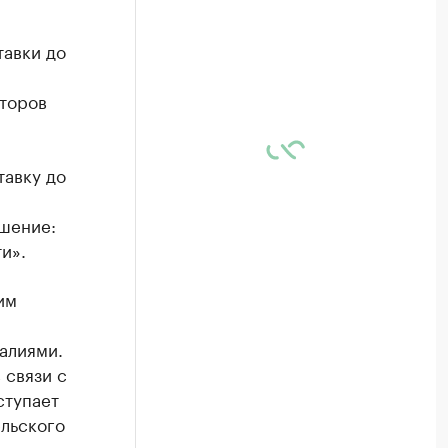
тавки до
лторов
тавку до
шение:
и».
им
алиями.
 связи с
ступает
ельского