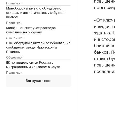
повышени
Политика
прогнозир
Минобороны заявило об ударе по
складам и логистическому хабу под
Киевом
«От ключе
Политика
и выдача 
Минфин оценит учет расходов
ждать от 
компаний на оборону
Экономика
и в сторо
РЖД обсудили с Китаем возобновление
ближайше
сообщения между Иркутском и
банков. П
Пекином
Общество
ставка бу
ЕК не увидела связи России с
повышени
миграционным кризисом в Сеуте
последних
Политика
Загрузить еще