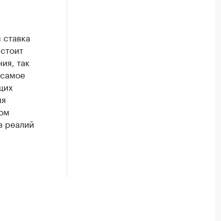
 ставка
 стоит
ия, так
 самое
щих
яя
том
з реалий