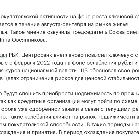
окупательской активности на фоне роста ключевой с
ется в течение августа-сентября на рынке жилья
ья. Такое мнение озвучила председатель Союза рие
Инна Овсянникова.
щал
РБК, Центробанк внепланово повысил ключевую с
ые с февраля 2022 года на фоне ослабления рубля и
я курса национальной валюты. ЦБ обосновал свое ре
в целях ограничения рисков для ценовой стабильност
е будут спешить приобрести недвижимость по прежн
так как кредитные организации могут пойти по схеме
срока уже одобренной заявки в связи с текущими ре
о, такие колебания влияют на рынок недвижимости в
ем покупательской способности. В такие периоды на
лаждения и принятия. В период охлаждения покупат