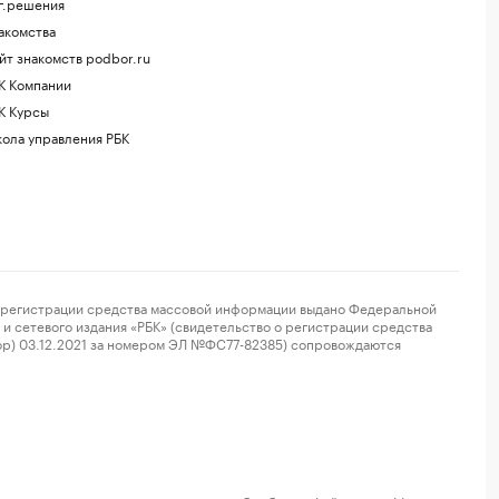
г.решения
акомства
йт знакомств podbor.ru
К Компании
К Курсы
ола управления РБК
регистрации средства массовой информации выдано Федеральной
и сетевого издания «РБК» (свидетельство о регистрации средства
ор) 03.12.2021 за номером ЭЛ №ФС77-82385) сопровождаются