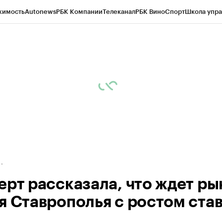
жимость
Autonews
РБК Компании
Телеканал
РБК Вино
Спорт
Школа упра
ипто
РБК Бизнес-среда
Дискуссионный клуб
Исследования
Кредитные 
Экономика
Бизнес
Технологии и медиа
Финансы
Рынок наличной валю
ерт рассказала, что ждет ры
я Ставрополья с ростом ста