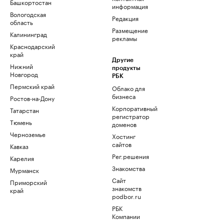
Башкортостан
информация
Вологодская
Редакция
область
Размещение
Калининград
рекламы
Краснодарский
край
Другие
Нижний
продукты
Новгород
РБК
Пермский край
Облако для
бизнеса
Ростов-на-Дону
Корпоративный
Татарстан
регистратор
Тюмень
доменов
Черноземье
Хостинг
сайтов
Кавказ
Рег.решения
Карелия
Знакомства
Мурманск
Сайт
Приморский
знакомств
край
podbor.ru
РБК
Компании