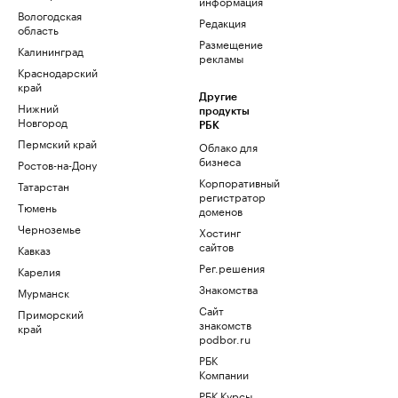
информация
Вологодская
Редакция
область
Размещение
Калининград
рекламы
Краснодарский
край
Другие
Нижний
продукты
Новгород
РБК
Пермский край
Облако для
бизнеса
Ростов-на-Дону
Корпоративный
Татарстан
регистратор
Тюмень
доменов
Черноземье
Хостинг
сайтов
Кавказ
Рег.решения
Карелия
Знакомства
Мурманск
Сайт
Приморский
знакомств
край
podbor.ru
РБК
Компании
РБК Курсы