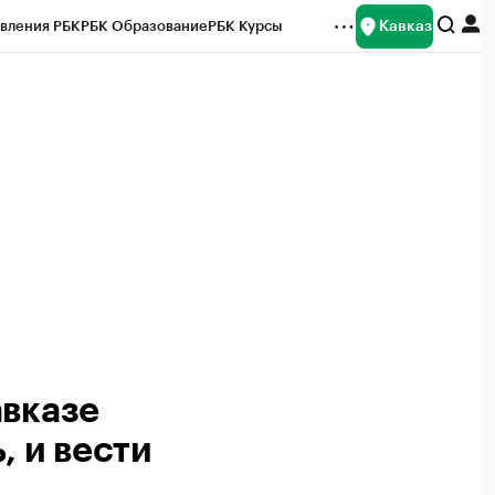
Кавказ
вления РБК
РБК Образование
РБК Курсы
рейтинги
Франшизы
Газета
Спецпроекты СПб
ты
авказе
, и вести