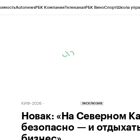
жимость
Autonews
РБК Компании
Телеканал
РБК Вино
Спорт
Школа упра
ипто
РБК Бизнес-среда
Дискуссионный клуб
Исследования
Кредитные 
Экономика
Бизнес
Технологии и медиа
Финансы
Рынок наличной валю
КИФ-2026
ЭКСКЛЮЗИВ
Новак: «На Северном К
безопасно — и отдыхать
бизнес»