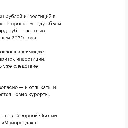
он рублей инвестиций в
ие. В прошлом году объем
млрд руб. — частные
елей 2020 года.
роизошли в имидже
приток инвестиций,
о уже следствие
зопасно — и отдыхать, и
оятся новые курорты,
сон» в Северной Осетии,
й «Майерведа» в