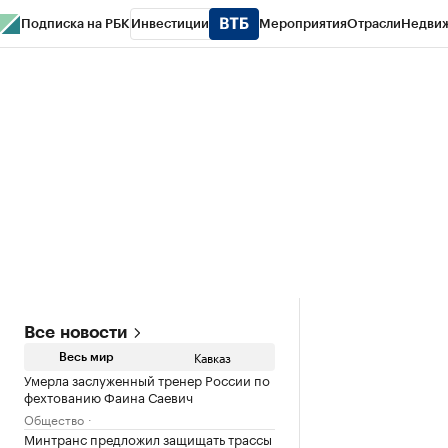
Подписка на РБК
Инвестиции
Мероприятия
Отрасли
Недви
РБК Life
Тренды
Визионеры
Национальные проекты
Город
Стиль
Кр
Конференции СПб
Спецпроекты
Проверка контрагентов
Политика
Все новости
Кавказ
Весь мир
Умерла заслуженный тренер России по
фехтованию Фаина Саевич
Общество
Минтранс предложил защищать трассы