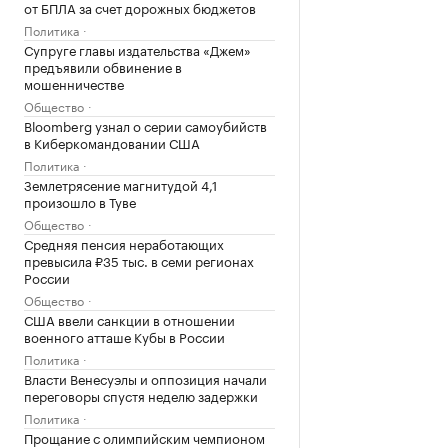
от БПЛА за счет дорожных бюджетов
Политика
Супруге главы издательства «Джем»
предъявили обвинение в
мошенничестве
Общество
Bloomberg узнал о серии самоубийств
в Киберкомандовании США
Политика
Землетрясение магнитудой 4,1
произошло в Туве
Общество
Средняя пенсия неработающих
превысила ₽35 тыс. в семи регионах
России
Общество
США ввели санкции в отношении
военного атташе Кубы в России
Политика
Власти Венесуэлы и оппозиция начали
переговоры спустя неделю задержки
Политика
Прощание с олимпийским чемпионом