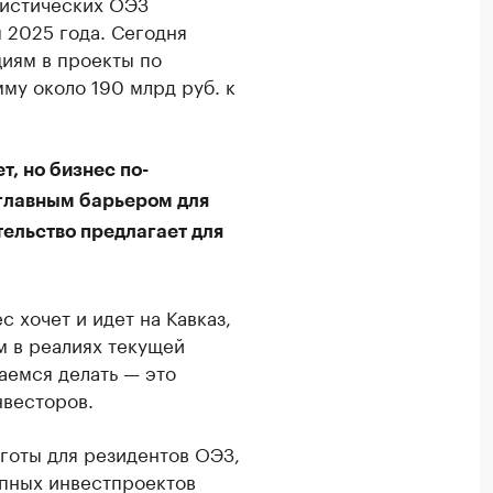
ристических ОЭЗ
м 2025 года. Сегодня
циям в проекты по
му около 190 млрд руб. к
т, но бизнес по-
 главным барьером для
тельство предлагает для
 хочет и идет на Кавказ,
м в реалиях текущей
раемся делать — это
нвесторов.
ьготы для резидентов ОЭЗ,
упных инвестпроектов