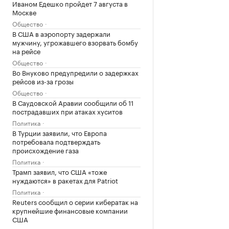
Иваном Едешко пройдет 7 августа в
Москве
Общество
В США в аэропорту задержали
мужчину, угрожавшего взорвать бомбу
на рейсе
Общество
Во Внуково предупредили о задержках
рейсов из-за грозы
Общество
В Саудовской Аравии сообщили об 11
пострадавших при атаках хуситов
Политика
В Турции заявили, что Европа
потребовала подтверждать
происхождение газа
Политика
Трамп заявил, что США «тоже
нуждаются» в ракетах для Patriot
Политика
Reuters сообщил о серии кибератак на
крупнейшие финансовые компании
США