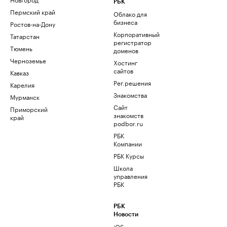
РБК
Пермский край
Облако для
бизнеса
Ростов-на-Дону
Корпоративный
Татарстан
регистратор
Тюмень
доменов
Черноземье
Хостинг
сайтов
Кавказ
Рег.решения
Карелия
Знакомства
Мурманск
Сайт
Приморский
знакомств
край
podbor.ru
РБК
Компании
РБК Курсы
Школа
управления
РБК
РБК
Новости
iOS