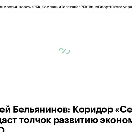
жимость
Autonews
РБК Компании
Телеканал
РБК Вино
Спорт
Школа упра
ипто
РБК Бизнес-среда
Дискуссионный клуб
Исследования
Кредитные 
Экономика
Бизнес
Технологии и медиа
Финансы
Рынок наличной валю
ей Бельянинов: Коридор «Се
даст толчок развитию эконо
О