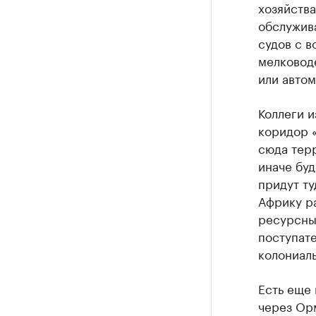
хозяйства
обслужив
судов с в
мелковод
или авто
Коллеги и
коридор 
сюда терр
иначе буд
придут ту
Африку ра
ресурсный
поступате
колониал
Есть еще 
через Ор