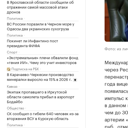
В Ярославской области сообщили об
отражении самой массовой атаки
дронов
Политика
ВС России поразили в Черном море у
Одессы два украинских сухогруза
Политика
Покинет ли Инфантино пост
президента ФИФА
Фото: из ли
Спорт
«Экстремальные» плечи обвалили фонд
Междунар
«гения ИИ». Чему это учит инвесторов
через Рес
Подписка на РБК
В Карачаево-Черкесии производство
перенастр
минералки выросло на 15% в 2026 г.
года вице
Кавказ
появилась
Экипаж пропавшего в Иркутской
области самолета прибыл в аэропорт
импульс к
Бодайбо
в данном 
Общество
чем до 30
СК сообщил о гибели 640 человек из-за
вторжения ВСУ в Курскую область
артерии 
Политика
руб., отм