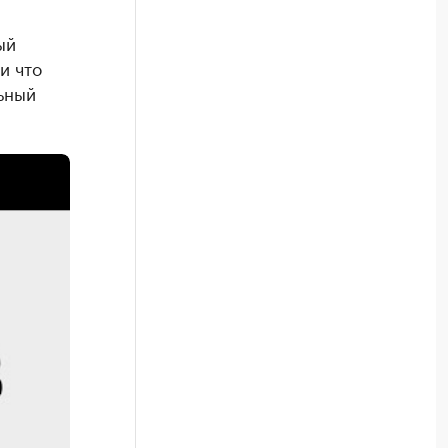
ый
и что
ьный