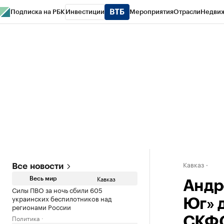
Подписка на РБК
Инвестиции
Мероприятия
Отрасли
Недви
РБК Life
Тренды
Визионеры
Национальные проекты
Город
Стиль
Кр
Конференции СПб
Спецпроекты
Проверка контрагентов
Политика
Кавказ
Все новости
Кавказ
Весь мир
Андр
Силы ПВО за ночь сбили 605
украинских беспилотников над
Юг» 
регионами России
Политика
СКФ