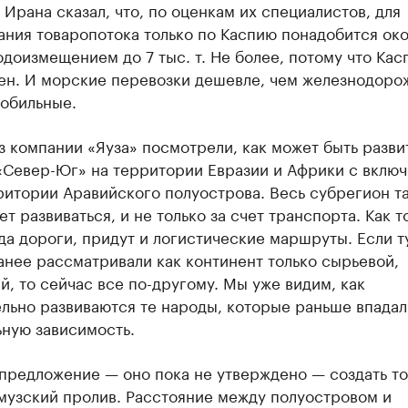
 Ирана сказал, что, по оценкам их специалистов, для
ания товаропотока только по Каспию понадобится ок
одоизмещением до 7 тыс. т. Не более, потому что Кас
ен. И морские перевозки дешевле, чем железнодоро
мобильные.
з компании «Яуза» посмотрели, как может быть разви
«Север-Юг» на территории Евразии и Африки с вклю
итории Аравийского полуострова. Весь субрегион та
ет развиваться, и не только за счет транспорта. Как т
да дороги, придут и логистические маршруты. Если т
нее рассматривали как континент только сырьевой,
, то сейчас все по-другому. Мы уже видим, как
льно развиваются те народы, которые раньше впадал
ьную зависимость.
предложение — оно пока не утверждено — создать т
музский пролив. Расстояние между полуостровом и