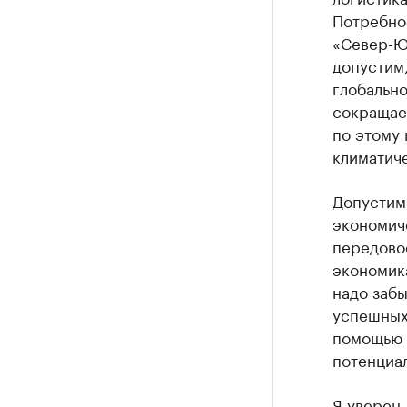
Потребно
«Север-Юг
допустим,
глобальн
сокращает
по этому 
климатиче
Допустим,
экономиче
передово
экономика
надо забы
успешных 
помощью 
потенциал
Я уверен,