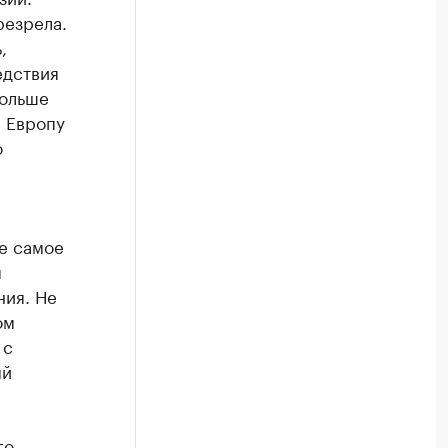
резрела.
,
едствия
больше
в Европу
о
е самое
я
ния. Не
ом
 с
ый
го