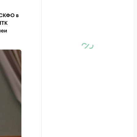
 СКФО в
МТК
леи