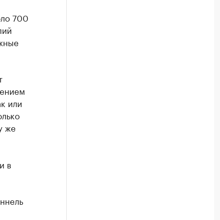
оло 700
пий
жные
т
чением
к или
олько
у же
и в
оннель