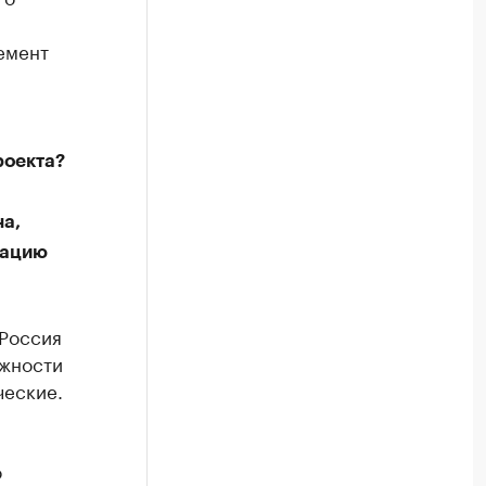
емент
роекта?
а,
рацию
 Россия
ожности
ческие.
о