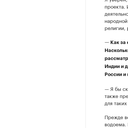
проекта. 
деятельно
народной 
религии, 
— Как за
Наскольк
рассматр
Индии и д
России и 
— Я бы ск
также пр
для таких
Прежде вс
водоема.