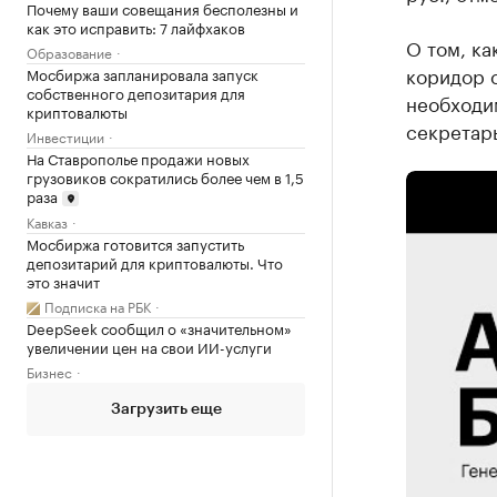
Почему ваши совещания бесполезны и
как это исправить: 7 лайфхаков
О том, ка
Образование
коридор с
Мосбиржа запланировала запуск
собственного депозитария для
необходим
криптовалюты
секретар
Инвестиции
На Ставрополье продажи новых
грузовиков сократились более чем в 1,5
раза
Кавказ
Мосбиржа готовится запустить
депозитарий для криптовалюты. Что
это значит
Подписка на РБК
DeepSeek сообщил о «значительном»
увеличении цен на свои ИИ-услуги
Бизнес
Загрузить еще