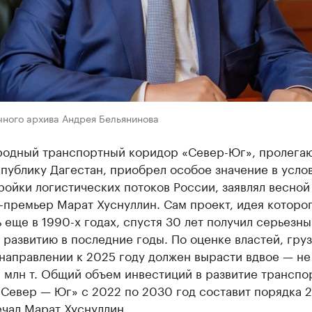
чного архива Андрея Бельянинова
одный транспортный коридор «Север-Юг», пролега
публику Дагестан, приобрел особое значение в усло
ойки логистических потоков России, заявлял весной
-премьер Марат Хуснуллин. Сам проект, идея которо
 еще в 1990-х годах, спустя 30 лет получил серьезны
 развитию в последние годы. По оценке властей, гру
направлении к 2025 году должен вырасти вдвое — не
 млн т. Общий объем инвестиций в развитие транспо
«Север — Юг» с 2022 по 2030 год составит порядка 
ечал Марат Хуснуллин.