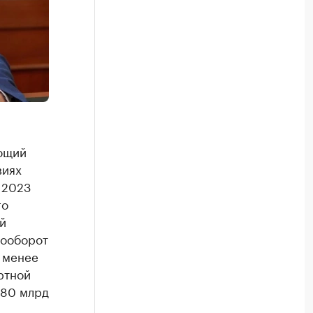
ющий
виях
 2023
го
й
зооборот
 менее
ртной
280 млрд