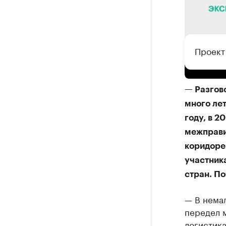
Проект
— Разгов
много ле
году, в 2
межправи
коридоре
участника
стран. По
— В немал
передел 
логистика