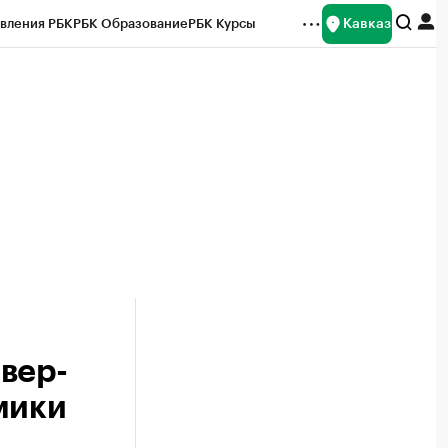
Кавказ
вления РБК
РБК Образование
РБК Курсы
рейтинги
Франшизы
Газета
Спецпроекты СПб
ты
вер-
мики