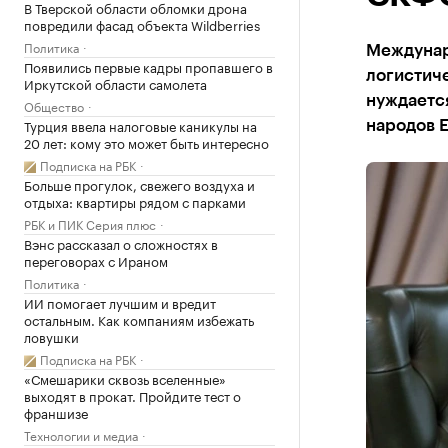
В Тверской области обломки дрона
повредили фасад объекта Wildberries
Политика
Междунар
Появились первые кадры пропавшего в
логистиче
Иркутской области самолета
нуждаетс
Общество
Турция ввела налоговые каникулы на
народов 
20 лет: кому это может быть интересно
Подписка на РБК
Больше прогулок, свежего воздуха и
отдыха: квартиры рядом с парками
РБК и ПИК Серия плюс
Вэнс рассказал о сложностях в
переговорах с Ираном
Политика
ИИ помогает лучшим и вредит
остальным. Как компаниям избежать
ловушки
Подписка на РБК
«Смешарики сквозь вселенные»
выходят в прокат. Пройдите тест о
франшизе
Технологии и медиа