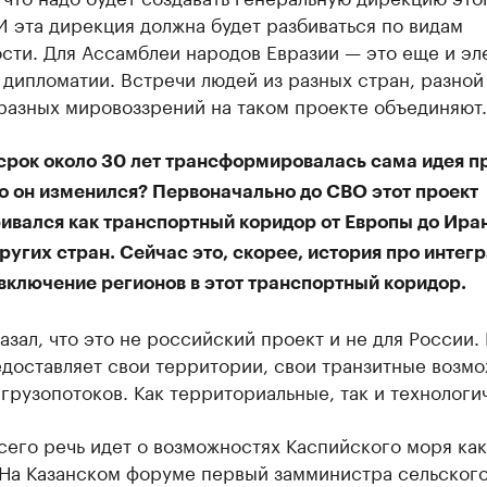
И эта дирекция должна будет разбиваться по видам
сти. Для Ассамблеи народов Евразии — это еще и эл
дипломатии. Встречи людей из разных стран, разной
разных мировоззрений на таком проекте объединяют.
 срок около 30 лет трансформировалась сама идея п
о он изменился? Первоначально до СВО этот проект
ивался как транспортный коридор от Европы до Иран
ругих стран. Сейчас это, скорее, история про интег
включение регионов в этот транспортный коридор.
азал, что это не российский проект и не для России.
едоставляет свои территории, свои транзитные возм
 грузопотоков. Как территориальные, так и технологи
его речь идет о возможностях Каспийского моря как
 На Казанском форуме первый замминистра сельског