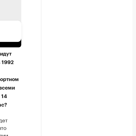
 идут
 1992
портном
 всеми
 14
ас?
дет
что
зии.