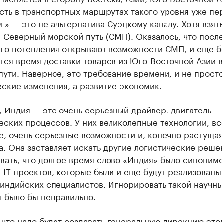
сть в транспортных маршрутах такого уровня уже пе
» — это не альтернатива Суэцкому каналу. Хотя взять
 Северный морской путь (СМП). Оказалось, что посл
ого потепления открывают возможности СМП, и еще 
ся время доставки товаров из Юго-Восточной Азии 
пути. Наверное, это требование времени, и не прост
ские изменения, а развитие экономик.
 Индия — это очень серьезный драйвер, двигатель
ских процессов. У них великолепные технологии, вс
е, очень серьезные возможности и, конечно растуща
. Она заставляет искать другие логистические реше
вать, что долгое время слово «Индия» было синоним
IT-проектов, которые были и еще будут реализованы
индийских специалистов. Игнорировать такой научн
 было бы неправильно.
 что надо будет создавать генеральную дирекцию это