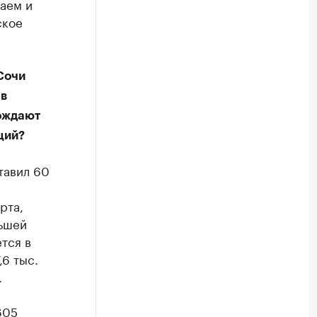
аем и
ское
Сочи
 в
ождают
ций?
тавил 60
рта,
ньшей
тся в
,6 тыс.
.
605