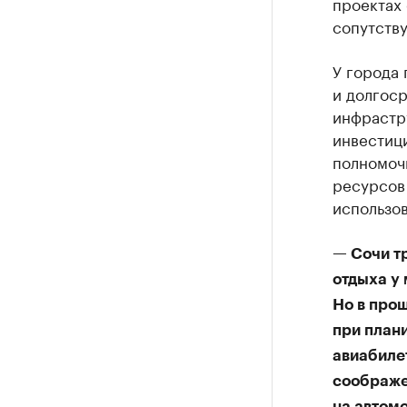
проектах 
сопутств
У города
и долгос
инфрастр
инвестиц
полномоч
ресурсов
использо
— Сочи т
отдыха у
Но в про
при плани
авиабиле
соображе
на автом