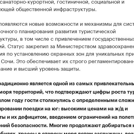
санаторно-курортной, гостиничной, социальной и
ующей общественной инфраструктуры.
 появляются новые возможности и механизмы для сис
рочного планирования развития туристической
уктуры, в том числе с привлечением государственны
ий. Статус закрепил за Министерством здравоохране
ия по установлению охранных зон для уникальных пр
 Сочи. Это обеспечивает их строго регламентирован
вание и высший уровень защиты.
радиционно является одной из самых привлекательн
 моря территорий, что подтверждают цифры роста ту
шлом году гости столкнулись с определенными слож
ровании поездки на юг: высокими ценами на ж/д и
ты и их дефицитом, введением ограничений на полет
ний безопасности. Многие продолжают добираться 
обилях, трассы в сторону моря летом загружены, во