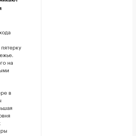
я
хода
 пятерку
ежье.
го на
мыми
ре в
ы
льшая
овня
х
еры