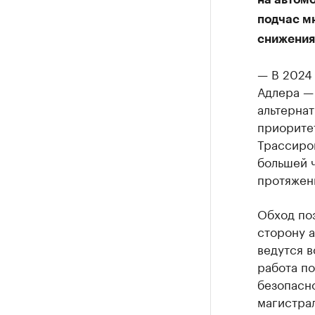
подчас м
снижения
— В 2024 
Адлера —
альтернат
приорите
Трассиров
большей 
протяжен
Обход поз
сторону 
ведутся в
работа п
безопасн
магистра