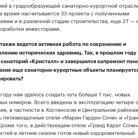
лей в градообразующей санаторно-курортной отрасли
е время насчитывается 33 проекта с полученными
ями и в различной стадии строительства, еще 27 — 
роработки инвесторами.
также ведется активная работа по сохранению и
влению исторических здравниц. Так, в прошлом году
 санаторий «Кристалл» и завершился капремонт пан
Какие еще санаторно-курортные объекты планируетс
ировать?
году нам удалось создать чуть больше 1 тыс. новых
ных номеров. Всего введены в эксплуатацию четыре 
я, в частности в Хостинском и Центральном района
ь пятизвездочные отели «Марин Гарден Сочи» и «Гра
Кроме того, в действующем отеле «Гранд Карат Сочи»
стей в летнем сезоне готов новый оздоровительный