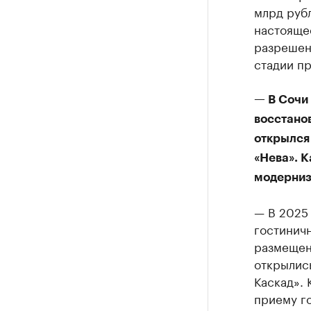
млрд руб
настояще
разрешени
стадии п
— В Сочи 
восстано
открылся
«Нева». 
модерниз
— В 2025 
гостинич
размещени
открылис
Каскад». 
приему го