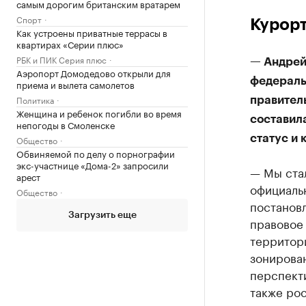
самым дорогим британским вратарем
Спорт
Курорт
Как устроены приватные террасы в
квартирах «Серии плюс»
РБК и ПИК Серия плюс
— Андрей
Аэропорт Домодедово открыли для
федеральн
приема и вылета самолетов
Политика
правител
Женщина и ребенок погибли во время
составила
непогоды в Смоленске
статус и 
Общество
Обвиняемой по делу о порнографии
экс-участнице «Дома-2» запросили
— Мы ста
арест
официаль
Общество
постановл
Загрузить еще
правовое
территор
зонирован
перспект
также ро