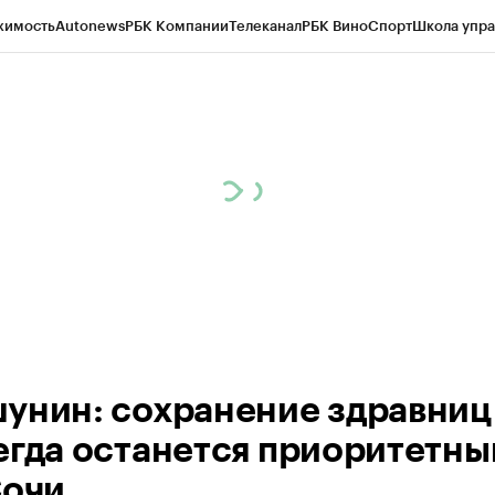
жимость
Autonews
РБК Компании
Телеканал
РБК Вино
Спорт
Школа упра
ипто
РБК Бизнес-среда
Дискуссионный клуб
Исследования
Кредитные 
Экономика
Бизнес
Технологии и медиа
Финансы
Рынок наличной валю
унин: сохранение здравниц
егда останется приоритетн
Сочи