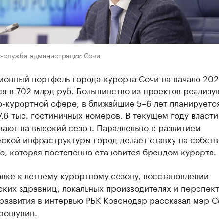
с-служба администрации Сочи
ионный портфель города-курорта Сочи на начало 202
я в 702 млрд руб. Большинство из проектов реализу
о-курортной сфере, в ближайшие 5–6 лет планируетс
7,6 тыс. гостиничных номеров. В текущем году власти
ают на высокий сезон. Параллельно с развитием
еской инфраструктуры город делает ставку на собст
ю, которая постепенно становится брендом курорта.
вке к летнему курортному сезону, восстановлении
ских здравниц, локальных производителях и перспек
развития в интервью РБК Краснодар рассказал мэр С
рошунин.