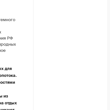
темного
х
ния РФ
иродных
ное
ых для
рпотока.
ностями
ы из
на отдых
зникают