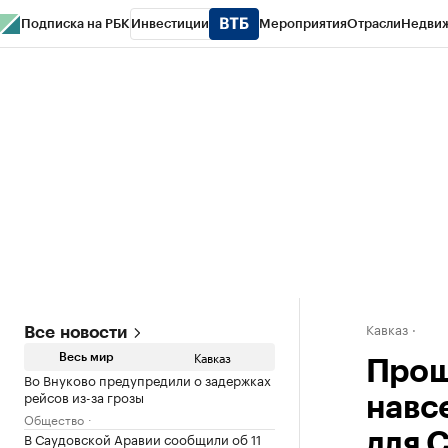
Подписка на РБК
Инвестиции
Мероприятия
Отрасли
Недви
РБК Life
Тренды
Визионеры
Национальные проекты
Город
Стиль
Кр
Конференции СПб
Спецпроекты
Проверка контрагентов
Политика
Кавказ
Все новости
Кавказ
Весь мир
Прош
Во Внуково предупредили о задержках
рейсов из-за грозы
навс
Общество
В Саудовской Аравии сообщили об 11
для 