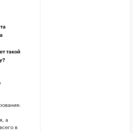
та
а
ет такой
у?
е
рования:
, а
всего в