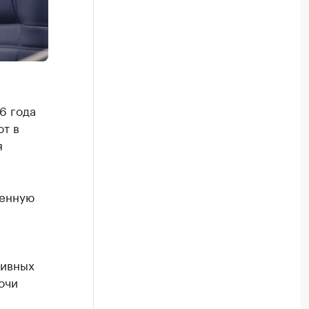
6 года
ют в
я
венную
тивных
очи