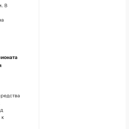
. В
на
сионата
я
средства
х
нд
 к