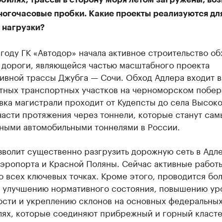
ногочасовые пробки. Какие проекты реализуются дл
 нагрузки?
году ГК «Автодор» начала активное строительство об
 дороги, являющейся частью масштабного проекта
ивной трассы Джубга — Сочи. Обход Адлера входит в
тных транспортных участков на черноморском побер
ка магистрали проходит от Кудепсты до села Высоко
части протяжения через тоннели, которые станут са
ными автомобильными тоннелями в России.
волит существенно разгрузить дорожную сеть в Адле
аэропорта и Красной Поляны. Сейчас активные работ
о всех ключевых точках. Кроме этого, проводится бо
о улучшению нормативного состояния, повышению ур
ости и укреплению склонов на основных федеральны
лях, которые соединяют прибрежный и горный класт