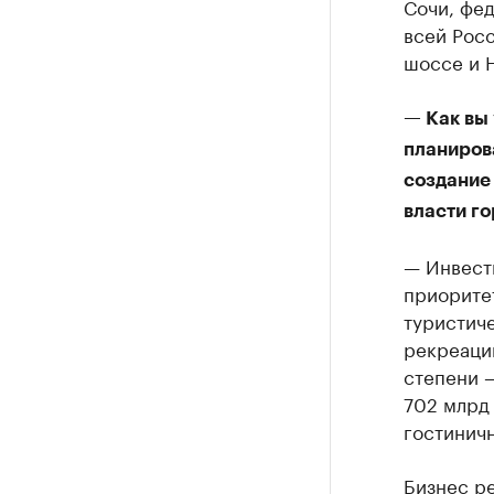
Сочи, фе
всей Рос
шоссе и 
— Как вы
планирова
создание
власти г
— Инвест
приоритет
туристиче
рекреации
степени 
702 млрд 
гостиничн
Бизнес р