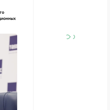
го
ционных