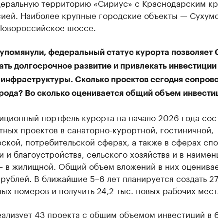
деральную территорию «Сириус» с Краснодарским кр
сией. Наиболее крупные городские объекты — Сухум
Новороссийское шоссе.
 упомянули, федеральный статус курорта позволяет 
ть долгосрочное развитие и привлекать инвестиции
 инфраструктуры. Сколько проектов сегодня сопров
орода? Во сколько оценивается общий объем инвести
иционный портфель курорта на начало 2026 года сос
ных проектов в санаторно-курортной, гостиничной,
ской, потребительской сферах, а также в сферах спо
 и благоустройства, сельского хозяйства и в наиме
— в жилищной. Общий объем вложений в них оценивае
рублей. В ближайшие 5–6 лет планируется создать 27
ых номеров и получить 24,2 тыс. новых рабочих мест
еализует 43 проекта с общим объемом инвестиций в 