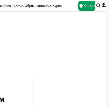
Кавказ
вления РБК
РБК Образование
РБК Курсы
рейтинги
Франшизы
Газета
Спецпроекты СПб
ты
ым