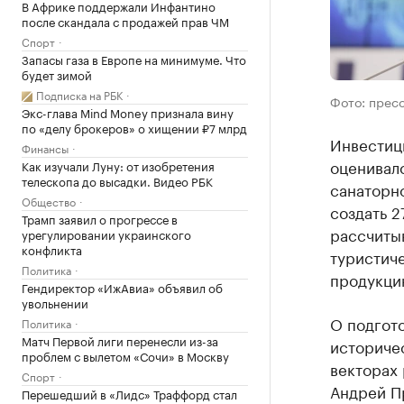
В Африке поддержали Инфантино
после скандала с продажей прав ЧМ
Спорт
Запасы газа в Европе на минимуме. Что
будет зимой
Подписка на РБК
Фото: прес
Экс-глава Mind Money признала вину
по «делу брокеров» о хищении ₽7 млрд
Инвестиц
Финансы
оценивалс
Как изучали Луну: от изобретения
телескопа до высадки. Видео РБК
санаторн
Общество
создать 2
Трамп заявил о прогрессе в
рассчитыв
урегулировании украинского
конфликта
туристич
Политика
продукци
Гендиректор «ИжАвиа» объявил об
увольнении
О подгото
Политика
Матч Первой лиги перенесли из-за
историче
проблем с вылетом «Сочи» в Москву
векторах 
Спорт
Андрей П
Перешедший в «Лидс» Траффорд стал