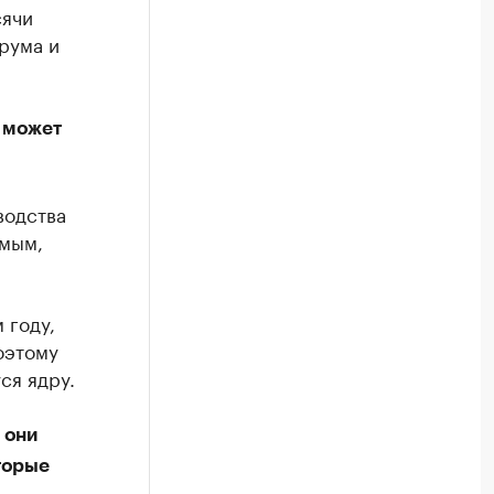
сячи
рума и
о может
водства
имым,
 году,
оэтому
ся ядру.
 они
торые