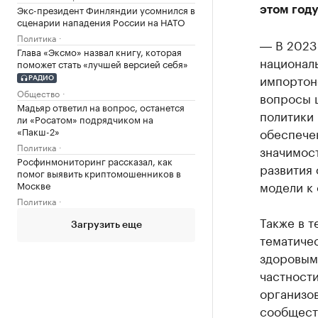
Экс-президент Финляндии усомнился в
этом год
сценарии нападения России на НАТО
Политика
― В 2023
Глава «Эксмо» назвал книгу, которая
национал
поможет стать «лучшей версией себя»
импортон
РАДИО
Общество
вопросы 
Мадьяр ответил на вопрос, останется
политики 
ли «Росатом» подрядчиком на
«Пакш-2»
обеспече
Политика
значимост
Росфинмониторинг рассказал, как
развития
помог выявить криптомошенников в
модели к
Москве
Политика
Также в 
Загрузить еще
тематичес
здоровым
частности
организо
сообщест