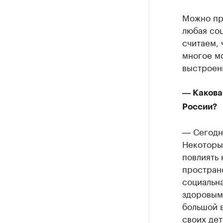
Можно при
любая соц
считаем, 
многое мо
выстроен
― Какова
России?
― Сегодн
Некоторы
повлиять 
пространс
социальн
здоровым
большой в
своих дет