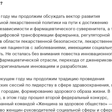
у?
 году мы продолжим обсуждать вектор развития
ьной лекарственной политики на пути к достижению
езависимости и фармацевтического суверенитета, а 
цифровой трансформации фармрынка, регуляторной
в области лекарственной безопасности, лекарственн
ния пациентов с заболеваниями, имеющими социальн
ь. Не осталась без внимания повестка инновационно
 фармацевтической отрасли, перехода от дженериков
 оригинальным инновациям и разработкам.
текущем году мы продолжим традицию проведения
ких сессий по лидерству в сфере здравоохранения, 
 городам, формированию здорового образа жизни. В
, в этом году прошел второй федеральный конкурс,
ванный командой «Женщина за здоровое общество» ―
во женщин-руководителей социальной сферы и сфер