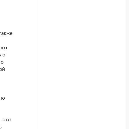
также
ого
ую
го
ой
по
 это
ы