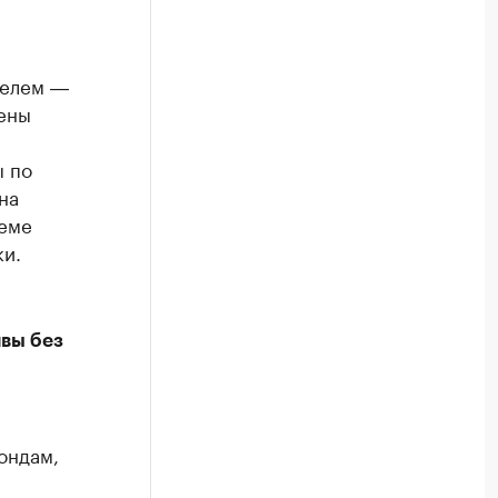
телем ―
лены
ы по
на
теме
ки.
вы без
ондам,