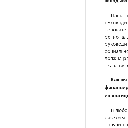
вкладыва
― Наша т
руководи
основател
региональ
руководи
социально
должна ра
оказания 
― Как вы 
финансир
инвестиц
― В любо
расходы. 
получить 