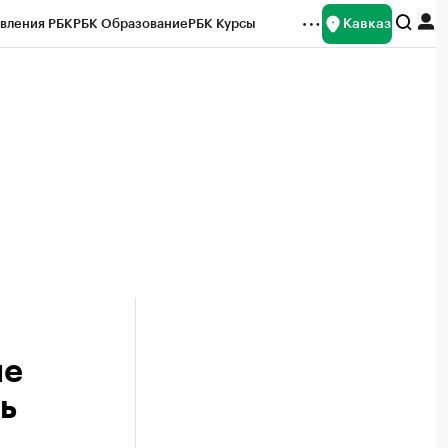
Кавказ
вления РБК
РБК Образование
РБК Курсы
рейтинги
Франшизы
Газета
Спецпроекты СПб
ты
ые
ь