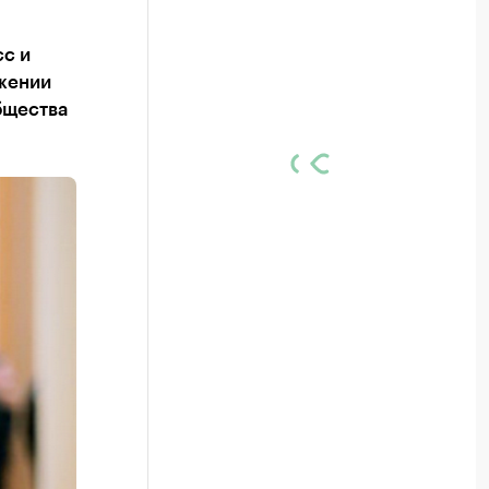
с и
жении
бщества