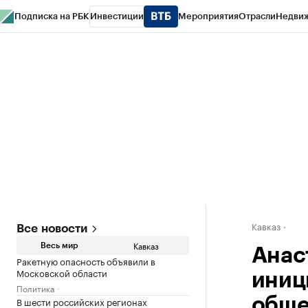
Подписка на РБК
Инвестиции
Мероприятия
Отрасли
Недви
РБК Life
Тренды
Визионеры
Национальные проекты
Город
Стиль
Кр
Конференции СПб
Спецпроекты
Проверка контрагентов
Политика
Кавказ
Все новости
Кавказ
Весь мир
Анас
Ракетную опасность объявили в
Московской области
иниц
Политика
В шести российских регионах
обще