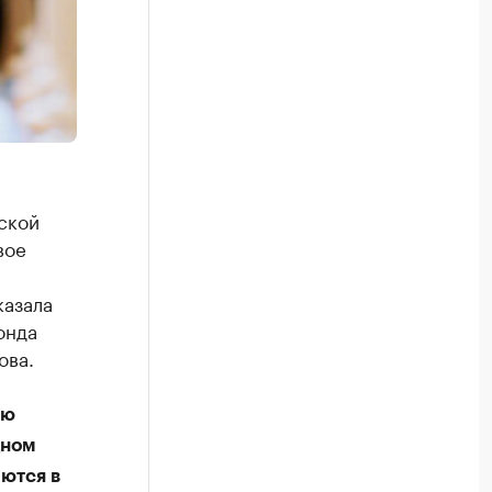
ской
вое
казала
онда
ова.
сю
дном
ются в