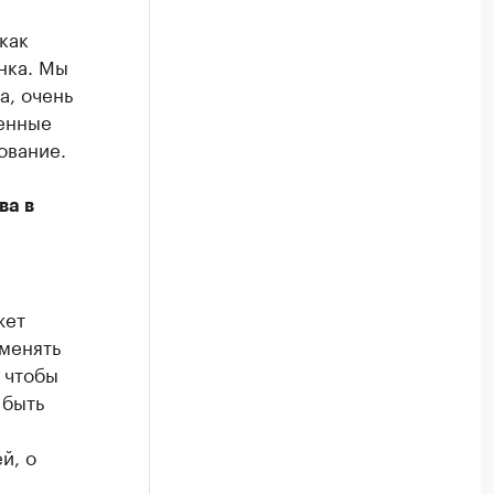
как
нка. Мы
а, очень
венные
ование.
ва в
жет
зменять
 чтобы
 быть
й, о