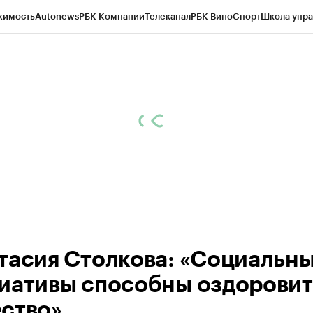
жимость
Autonews
РБК Компании
Телеканал
РБК Вино
Спорт
Школа упра
ипто
РБК Бизнес-среда
Дискуссионный клуб
Исследования
Кредитные 
Экономика
Бизнес
Технологии и медиа
Финансы
Рынок наличной валю
тасия Столкова: «Социальн
иативы способны оздоровит
ство»