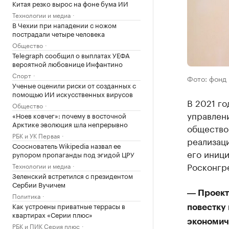
Китая резко вырос на фоне бума ИИ
Технологии и медиа
В Чехии при нападении с ножом
пострадали четыре человека
Общество
Telegraph сообщил о выплатах УЕФА
вероятной любовнице Инфантино
Спорт
Фото: фонд
Ученые оценили риски от созданных с
помощью ИИ искусственных вирусов
В 2021 г
Общество
управлен
«Ноев ковчег»: почему в восточной
Арктике эволюция шла непрерывно
общество
РБК и УК Первая
реализац
Сооснователь Wikipedia назвал ее
его иниц
рупором пропаганды под эгидой ЦРУ
Росконгр
Технологии и медиа
Зеленский встретился с президентом
Сербии Вучичем
― Проект
Политика
Как устроены приватные террасы в
повестку
квартирах «Серии плюс»
экономич
РБК и ПИК Серия плюс