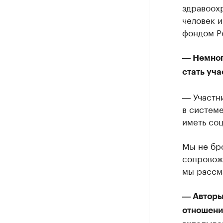
здравоох
человек 
фондом Р
― Немного
стать уч
― Участни
в систем
иметь со
Мы не бр
сопровож
мы рассм
― Авторы
отношени