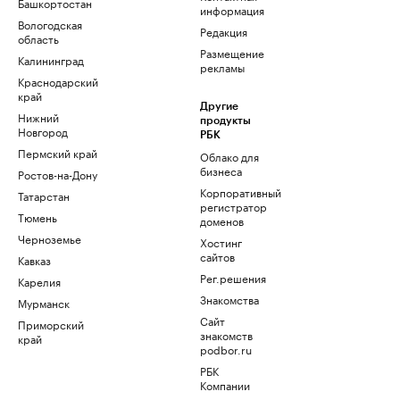
Башкортостан
информация
Вологодская
Редакция
область
Размещение
Калининград
рекламы
Краснодарский
край
Другие
Нижний
продукты
Новгород
РБК
Пермский край
Облако для
бизнеса
Ростов-на-Дону
Корпоративный
Татарстан
регистратор
Тюмень
доменов
Черноземье
Хостинг
сайтов
Кавказ
Рег.решения
Карелия
Знакомства
Мурманск
Сайт
Приморский
знакомств
край
podbor.ru
РБК
Компании