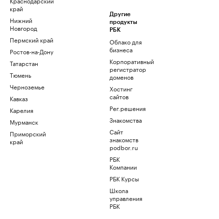
Краснодарский
край
Другие
Нижний
продукты
Новгород
РБК
Пермский край
Облако для
бизнеса
Ростов-на-Дону
Корпоративный
Татарстан
регистратор
Тюмень
доменов
Черноземье
Хостинг
сайтов
Кавказ
Рег.решения
Карелия
Знакомства
Мурманск
Сайт
Приморский
знакомств
край
podbor.ru
РБК
Компании
РБК Курсы
Школа
управления
РБК