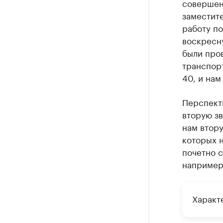
совершенн
заместит
работу по
воскресну
были про
транспорт
40, и нам
Перспекти
вторую зв
нам втору
которых н
почетно с
например,
Характ