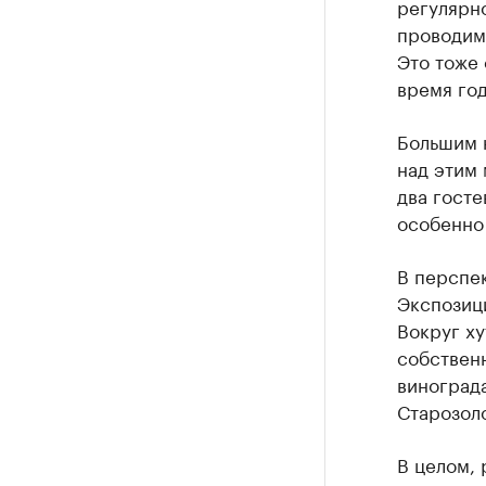
регулярн
проводим 
Это тоже 
время год
Большим н
над этим
два госте
особенно 
В перспек
Экспозици
Вокруг ху
собственн
виноград
Старозоло
В целом, 