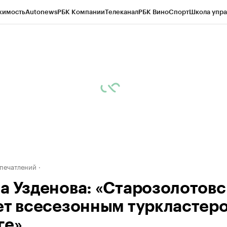
жимость
Autonews
РБК Компании
Телеканал
РБК Вино
Спорт
Школа упра
ипто
РБК Бизнес-среда
Дискуссионный клуб
Исследования
Кредитные 
Экономика
Бизнес
Технологии и медиа
Финансы
Рынок наличной валю
печатлений
а Узденова: «Старозолотов
ет всесезонным туркластер
ге»