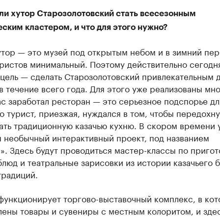
ли хутор Старозолотовский стать всесезонным
ским кластером, и что для этого нужно?
тор — это музей под открытым небом и в зимний пе
уристов минимальный. Поэтому действительно сегодн
цель — сделать Старозолотовский привлекательным 
в течение всего года. Для этого уже реализованы мн
ас заработал ресторан — это серьезное подспорье дл
о турист, приезжая, нуждался в том, чтобы передохну
ть традиционную казачью кухню. В скором времени 
я необычный интерактивный проект, под названием
». Здесь будут проводиться мастер-классы по приго
блюд и театральные зарисовки из истории казачьего б
традиций.
 функционирует торгово-выставочный комплекс, в ко
лены товары и сувениры с местным колоритом, и зде