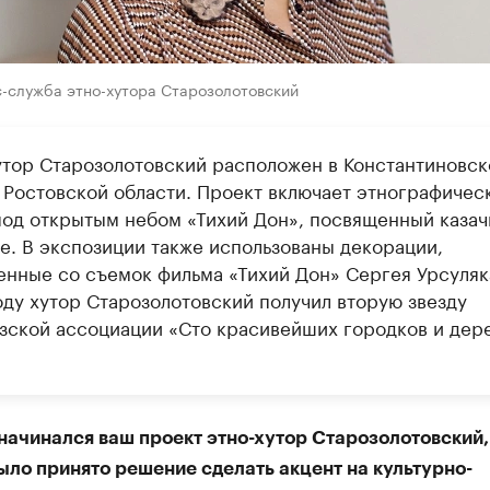
с-служба этно-хутора Старозолотовский
утор Старозолотовский расположен в Константиновск
 Ростовской области. Проект включает этнографичес
под открытым небом «Тихий Дон», посвященный казач
ре. В экспозиции также использованы декорации,
енные со съемок фильма «Тихий Дон» Сергея Урсуляк
оду хутор Старозолотовский получил вторую звезду
зской ассоциации «Сто красивейших городков и дер
начинался ваш проект этно-хутор Старозолотовский,
ыло принято решение сделать акцент на культурно-