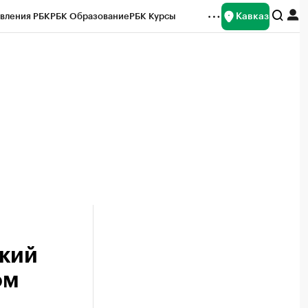
Кавказ
вления РБК
РБК Образование
РБК Курсы
рейтинги
Франшизы
Газета
Спецпроекты СПб
ты
ский
ом