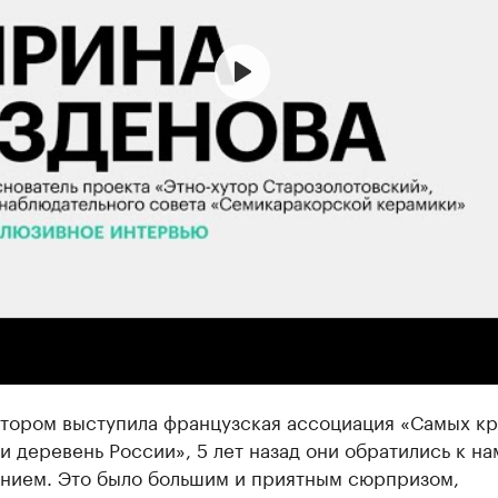
лом году Старозолотовский получил вторую звезду
кой ассоциации «100 красивейших городков и дерев
то выступил инициатором для рассмотрения проекта
тором выступила французская ассоциация «Самых к
и деревень России», 5 лет назад они обратились к на
нием. Это было большим и приятным сюрпризом,