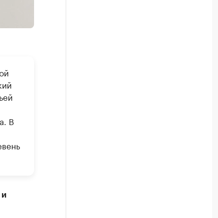
ой
кий
ьей
а. В
евень
 и