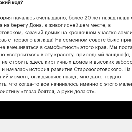
ский код?
ория началась очень давно, более 20 лет назад наша
 на берегу Дона, в живописнейшем месте, в
товском, казачий домик на крошечном участке земли
вь с первого взгляда! На семейном совете было при
не вмешиваться в самобытность этого края. Мы пост
о «встроиться» в эту красоту, природный ландшафт,
 не строить здесь кирпичных домов и высоких заборо
 и началась история развития Старозолотовского. На
ий момент, оглядываясь назад, мне даже трудно
ть, что когда-то все начиналось именно с этого мале
оистину «глаза боятся, а руки делают».