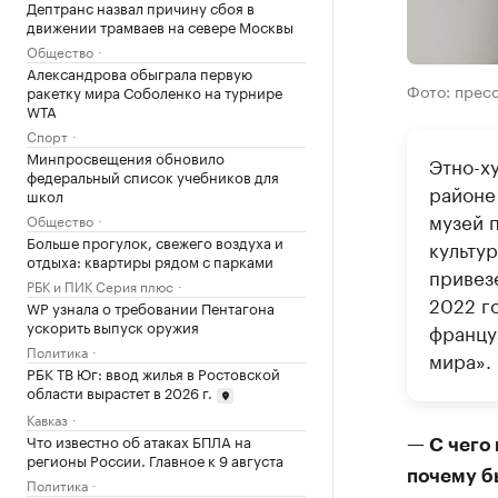
Дептранс назвал причину сбоя в
движении трамваев на севере Москвы
Общество
Александрова обыграла первую
Фото: прес
ракетку мира Соболенко на турнире
WTA
Спорт
Минпросвещения обновило
Этно-х
федеральный список учебников для
районе
школ
музей 
Общество
Больше прогулок, свежего воздуха и
культу
отдыха: квартиры рядом с парками
привез
РБК и ПИК Серия плюс
2022 г
WP узнала о требовании Пентагона
ускорить выпуск оружия
францу
Политика
мира».
РБК ТВ Юг: ввод жилья в Ростовской
области вырастет в 2026 г.
Кавказ
Что известно об атаках БПЛА на
— С чего 
регионы России. Главное к 9 августа
почему б
Политика