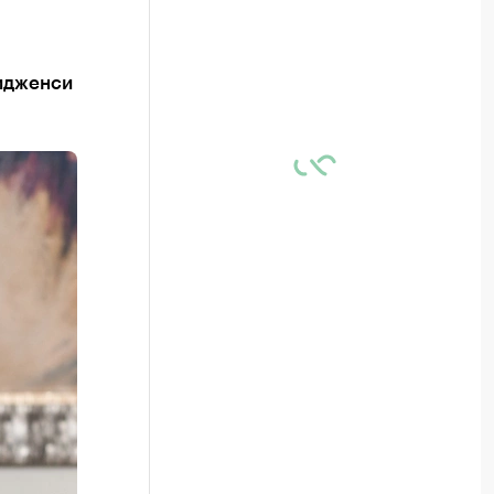
Ридженси