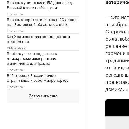
Военные уничтожили 153 дрона над
историче
Россией в ночь на 9 августа
Политика
— Эта ист
Военные перехватили около 30 дронов
приобрела
над Ростовской областью за ночь
Старозоло
Политика
Как Ходынка стала новым центром
была любо
притяжения
решение 
РБК и Stone
гармоничн
Reuters узнал о подготовке
демократами альтернативы
традиции:
импичмента для Трампа
этой идеи
Политика
сегодняшн
В 12 городах России ночью
ограничивали работу аэропортов
представи
Политика
домика. В
Загрузить еще