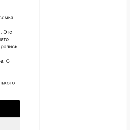
 семья
. Это
нято
арались
в. С
нького