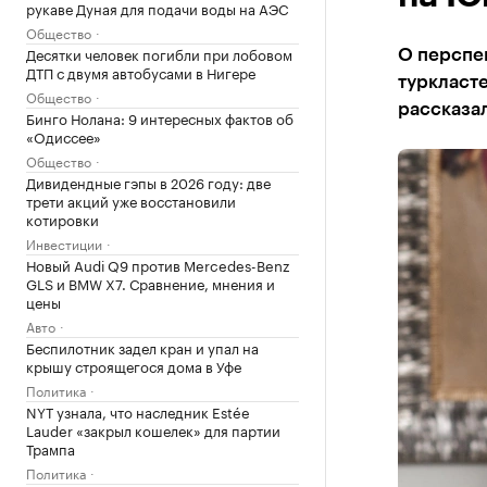
рукаве Дуная для подачи воды на АЭС
Общество
Десятки человек погибли при лобовом
О перспе
ДТП с двумя автобусами в Нигере
туркласте
Общество
рассказа
Бинго Нолана: 9 интересных фактов об
«Одиссее»
Общество
Дивидендные гэпы в 2026 году: две
трети акций уже восстановили
котировки
Инвестиции
Новый Audi Q9 против Mercedes-Benz
GLS и BMW X7. Сравнение, мнения и
цены
Авто
Беспилотник задел кран и упал на
крышу строящегося дома в Уфе
Политика
NYT узнала, что наследник Estée
Lauder «закрыл кошелек» для партии
Трампа
Политика