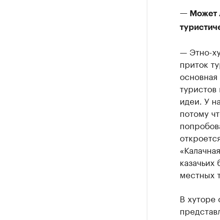
— Может 
туристиче
— Этно-ху
приток т
основная 
туристов 
идеи. У н
потому чт
попробова
откроетс
«Калачная
казачьих 
местных 
В хуторе
представ