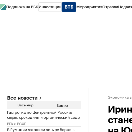
Подписка на РБК
Инвестиции
Мероприятия
Отрасли
Недви
РБК Life
Тренды
Визионеры
Национальные проекты
Город
Стиль
Кр
Конференции СПб
Спецпроекты
Проверка контрагентов
Политика
Экономика в
Все новости
Кавказ
Весь мир
Ирин
Гастрогид по Центральной России:
сыры, крокодилы и органический сидр
стан
РБК и РСХБ
В Румынии затопили четыре баржи в
на Ю