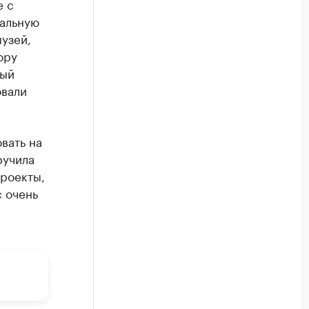
е с
сальную
музей,
ору
ный
овали
вать на
ручила
проекты,
с очень