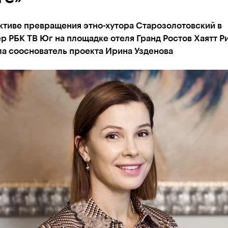
ктиве превращения этно-хутора Старозолотовский в
р РБК ТВ Юг на площадке отеля Гранд Ростов Хаятт 
ла сооснователь проекта Ирина Узденова