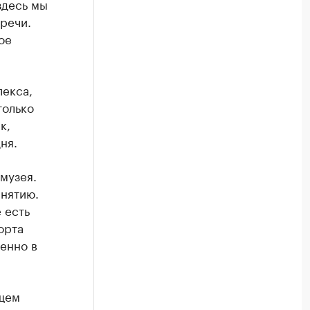
здесь мы
речи.
ое
лекса,
только
к,
ня.
музея.
анятию.
 есть
орта
енно в
ющем