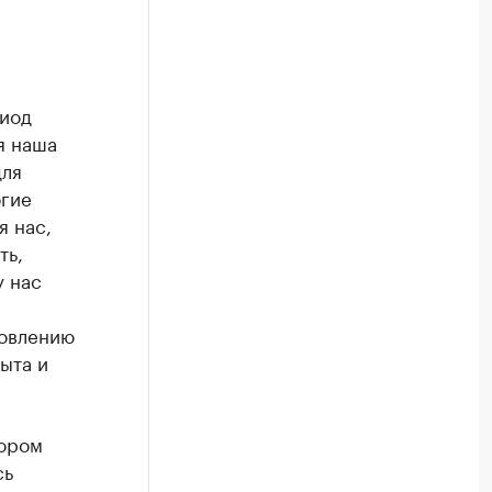
риод
я наша
для
огие
я нас,
ть,
у нас
товлению
ыта и
тором
сь