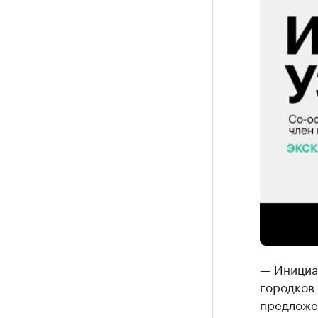
— В прош
французс
мира». К
— Инициа
городков 
предложе