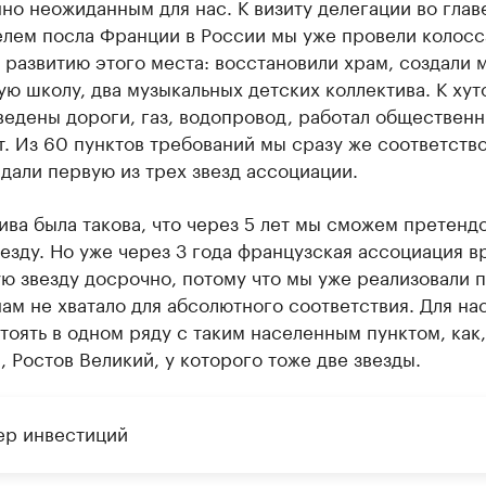
о неожиданным для нас. К визиту делегации во глав
елем посла Франции в России мы уже провели колос
 развитию этого места: восстановили храм, создали 
ю школу, два музыкальных детских коллектива. К хут
ведены дороги, газ, водопровод, работал обществен
. Из 60 пунктов требований мы сразу же соответств
 дали первую из трех звезд ассоциации.
ва была такова, что через 5 лет мы сможем претендо
езду. Но уже через 3 года французская ассоциация в
ю звезду досрочно, потому что мы уже реализовали 
ам не хватало для абсолютного соответствия. Для на
тоять в одном ряду с таким населенным пунктом, как,
 Ростов Великий, у которого тоже две звезды.
ер инвестиций