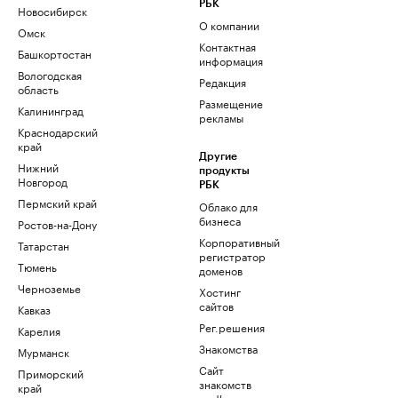
РБК
Новосибирск
О компании
Омск
Контактная
Башкортостан
информация
Вологодская
Редакция
область
Размещение
Калининград
рекламы
Краснодарский
край
Другие
Нижний
продукты
Новгород
РБК
Пермский край
Облако для
бизнеса
Ростов-на-Дону
Корпоративный
Татарстан
регистратор
Тюмень
доменов
Черноземье
Хостинг
сайтов
Кавказ
Рег.решения
Карелия
Знакомства
Мурманск
Сайт
Приморский
знакомств
край
podbor.ru