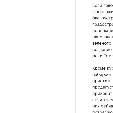
Если гово
Прослежи
благоустр
градостро
первом ж
направле
зеленого 
создание 
реки Тем
Кроме ку
набирает
приехать 
продегус
приходит 
архитекту
них сейча
потрясаю