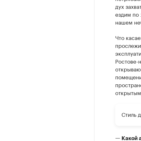
дух захва
ездим по 
нашем не
Что каса
прослежи
эксплуат
Ростове-н
открываю
помещени
пространс
открытым
Стиль 
— Какой 