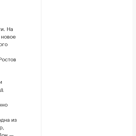
и. На
 новое
ого
Ростов
и
од
нно
одна из
р,
Дон —