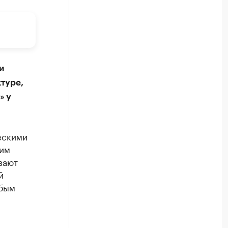
и
туре,
» у
ескими
ним
вают
й
обым