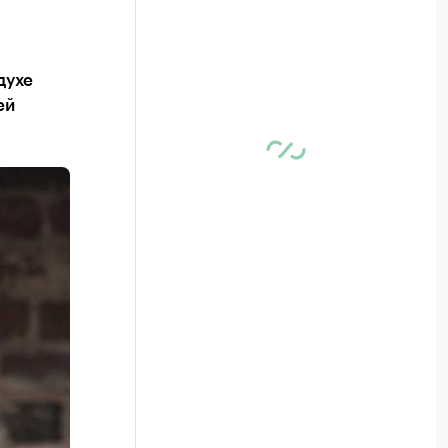
духе
ей