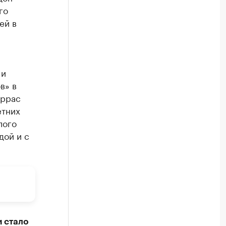
го
ей в
 и
в» в
еррас
етних
лого
дой и с
 стало