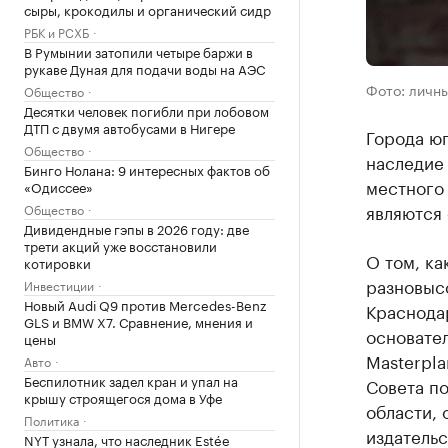
сыры, крокодилы и органический сидр
РБК и РСХБ
В Румынии затопили четыре баржи в
рукаве Дуная для подачи воды на АЭС
Фото: личн
Общество
Десятки человек погибли при лобовом
ДТП с двумя автобусами в Нигере
Города ю
Общество
наследие
Бинго Нолана: 9 интересных фактов об
местного
«Одиссее»
являются
Общество
Дивидендные гэпы в 2026 году: две
трети акций уже восстановили
О том, ка
котировки
разновысо
Инвестиции
Новый Audi Q9 против Mercedes-Benz
Краснода
GLS и BMW X7. Сравнение, мнения и
основател
цены
Masterpla
Авто
Беспилотник задел кран и упал на
Совета по
крышу строящегося дома в Уфе
области,
Политика
издатель
NYT узнала, что наследник Estée