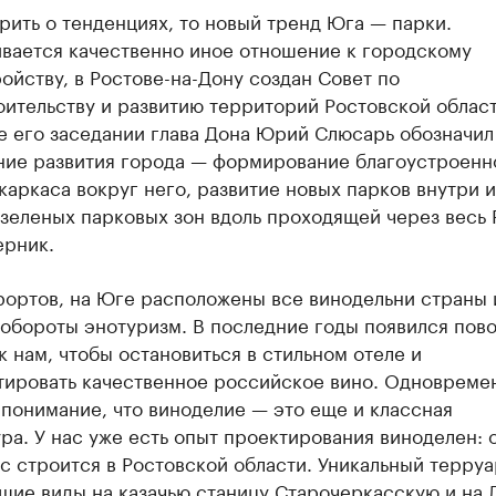
рить о тенденциях, то новый тренд Юга — парки.
вается качественно иное отношение к городскому
ойству, в Ростове-на-Дону создан Совет по
ительству и развитию территорий Ростовской област
е его заседании глава Дона Юрий Слюсарь обозначил
ние развития города — формирование благоустроенн
каркаса вокруг него, развитие новых парков внутри и
зеленых парковых зон вдоль проходящей через весь 
ерник.
рортов, на Юге расположены все винодельни страны 
 обороты энотуризм. В последние годы появился пов
к нам, чтобы остановиться в стильном отеле и
тировать качественное российское вино. Одновреме
понимание, что виноделие — это еще и классная
ра. У нас уже есть опыт проектирования виноделен: 
с строится в Ростовской области. Уникальный терруа
щие виды на казачью станицу Старочеркасскую и на 