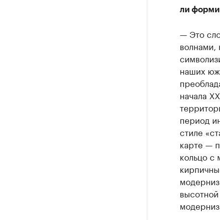
ли форми
— Это сло
волнами, 
символиз
наших юж
преоблада
начала ХХ
территори
период ин
стиле «ст
карте — 
кольцо с
кирпичны
модернизм
высотной 
модерниз