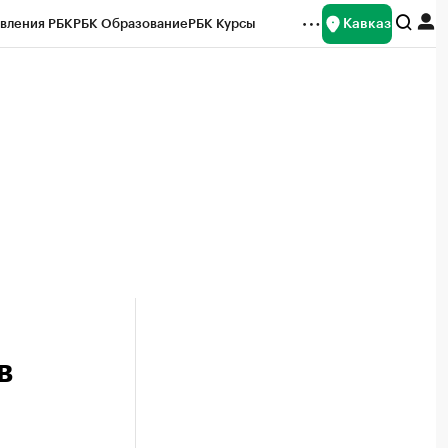
Кавказ
вления РБК
РБК Образование
РБК Курсы
рейтинги
Франшизы
Газета
Спецпроекты СПб
ты
в