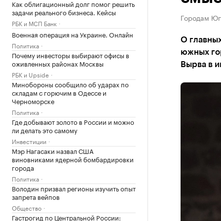
Как облигационный долг помог решить
задачи реального бизнеса. Кейсы
Городам Юг
РБК и МСП Банк
Военная операция на Украине. Онлайн
О главных
Политика
южных го
Почему инвесторы выбирают офисы в
оживленных районах Москвы
Вырва в и
РБК и Upside
Минобороны сообщило об ударах по
складам с горючим в Одессе и
Черноморске
Политика
Где добывают золото в России и можно
ли делать это самому
Инвестиции
Мэр Нагасаки назвал США
виновниками ядерной бомбардировки
города
Политика
Володин призвал регионы изучить опыт
запрета вейпов
Общество
Гастрогид по Центральной России: