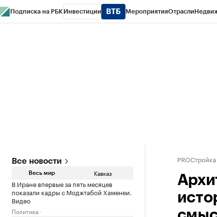
Подписка на РБК
Инвестиции
Мероприятия
Отрасли
Недви
РБК Life
Тренды
Визионеры
Национальные проекты
Город
Стиль
Кр
Конференции СПб
Спецпроекты
Проверка контрагентов
Политика
PROСтройка
Все новости
Кавказ
Весь мир
Архи
В Иране впервые за пять месяцев
показали кадры с Моджтабой Хаменеи.
исто
Видео
Политика
смыс