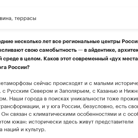
 вина, террасы
едние несколько лет все региональные центры Росси
сливают свою самобытность — в айдентике, архитек
 среде в целом. Каков этот современный «дух места
юга России?
метаморфозы сейчас происходят и с малыми историч
 с Русским Севером и Заполярьем, с Казанью и Ниж
ом. Наши города в поисках уникальности тоже прожи
рансформации, и у юга России, безусловно, есть сво
. Он связан с климатическими особенностями и с ос
етом южан: исторически здесь живут представители
 наций и культур.