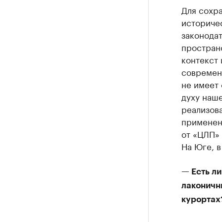
Для сохр
историчес
законода
пространс
контекст 
современ
не имеет
духу наш
реализова
применен
от «ЦЛП» 
На Юге, в
— Есть ли
лаконичн
курортах