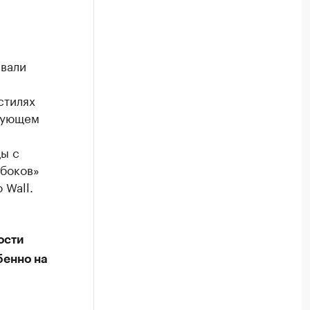
ывали
стилях
твующем
цы с
абоков»
 Wall.
ости
бенно на