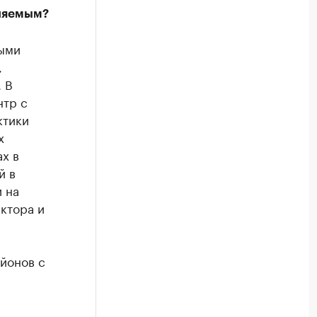
вляемым?
ными
,
 В
нтр с
ктики
х
х в
й в
 на
ктора и
йонов с