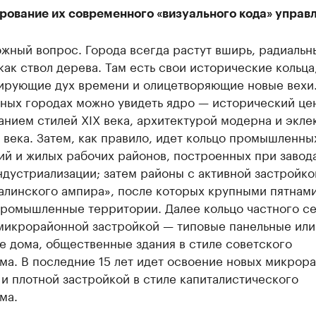
рование их современного «визуального кода» упра
жный вопрос. Города всегда растут вширь, радиаль
как ствол дерева. Там есть свои исторические кольца
ирующие дух времени и олицетворяющие новые вехи.
ных городах можно увидеть ядро — исторический це
нием стилей ХIХ века, архитектурой модерна и экле
 века. Затем, как правило, идет кольцо промышленны
й и жилых рабочих районов, построенных при завода
дустриализации; затем районы с активной застройко
алинского ампира», после которых крупными пятнами
промышленные территории. Далее кольцо частного се
 микрорайонной застройкой — типовые панельные или
е дома, общественные здания в стиле советского
а. В последние 15 лет идет освоение новых микрора
и плотной застройкой в стиле капиталистического
ма.