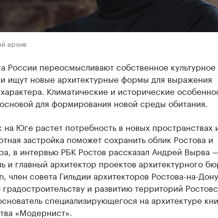
ый архив
га России переосмысливают собственное культурное
 и ищут новые архитектурные формы для выражения
 характера. Климатические и исторические особенно
 основой для формирования новой среды обитания.
к на Юге растет потребность в новых пространствах 
тная застройка поможет сохранить облик Ростова и
ра, в интервью РБК Ростов рассказал Андрей Вырва 
ь и главный архитектор проектов архитектурного бю
n, член совета Гильдии архитекторов Ростова-на-Дону
 градостроительству и развитию территорий Ростов
 основатель специализирующегося на архитектуре кн
ства «Модернист».