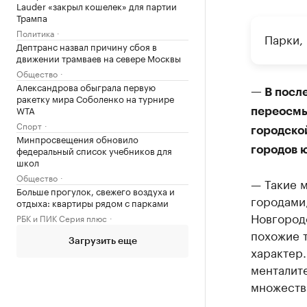
Lauder «закрыл кошелек» для партии
Трампа
Политика
Парки,
Дептранс назвал причину сбоя в
движении трамваев на севере Москвы
Общество
Александрова обыграла первую
— В посл
ракетку мира Соболенко на турнире
WTA
переосмы
Спорт
городской
Минпросвещения обновило
федеральный список учебников для
городов 
школ
Общество
— Такие 
Больше прогулок, свежего воздуха и
городами,
отдыха: квартиры рядом с парками
Новгород
РБК и ПИК Серия плюс
похожие т
Загрузить еще
характер
менталит
множества