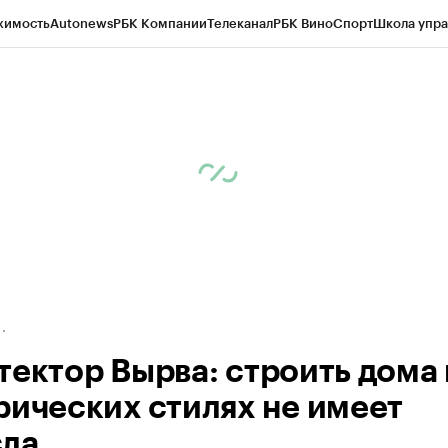
жимость
Autonews
РБК Компании
Телеканал
РБК Вино
Спорт
Школа упра
ипто
РБК Бизнес-среда
Дискуссионный клуб
Исследования
Кредитные 
Экономика
Бизнес
Технологии и медиа
Финансы
Рынок наличной валю
тектор Вырва: строить дома 
рических стилях не имеет
ла