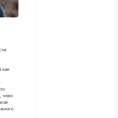
сти
и как
—
ро
, член
ской
ижного