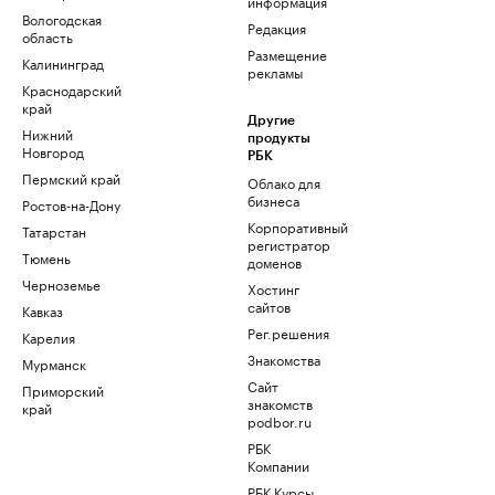
информация
Вологодская
Редакция
область
Размещение
Калининград
рекламы
Краснодарский
край
Другие
Нижний
продукты
Новгород
РБК
Пермский край
Облако для
бизнеса
Ростов-на-Дону
Корпоративный
Татарстан
регистратор
Тюмень
доменов
Черноземье
Хостинг
сайтов
Кавказ
Рег.решения
Карелия
Знакомства
Мурманск
Сайт
Приморский
знакомств
край
podbor.ru
РБК
Компании
РБК Курсы