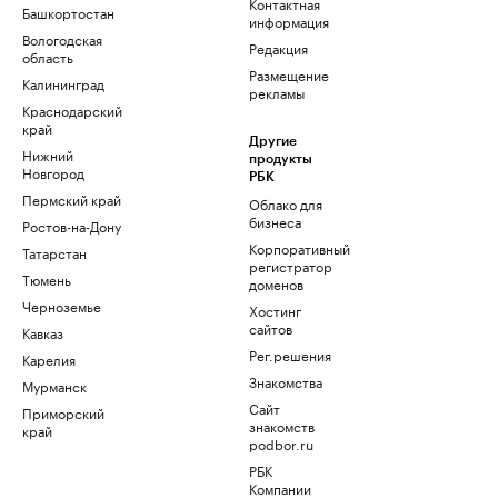
Контактная
Башкортостан
информация
Вологодская
Редакция
область
Размещение
Калининград
рекламы
Краснодарский
край
Другие
Нижний
продукты
Новгород
РБК
Пермский край
Облако для
бизнеса
Ростов-на-Дону
Корпоративный
Татарстан
регистратор
Тюмень
доменов
Черноземье
Хостинг
сайтов
Кавказ
Рег.решения
Карелия
Знакомства
Мурманск
Сайт
Приморский
знакомств
край
podbor.ru
РБК
Компании