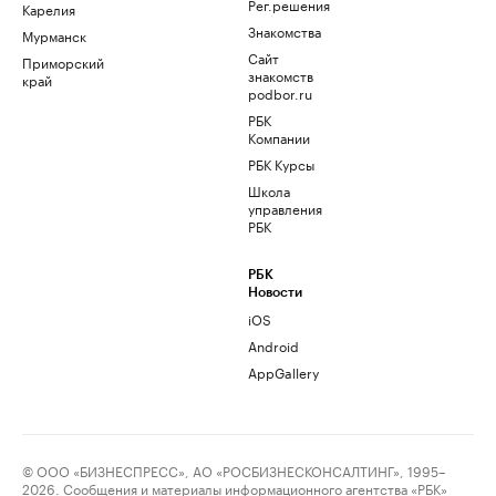
Рег.решения
Карелия
Знакомства
Мурманск
Сайт
Приморский
знакомств
край
podbor.ru
РБК
Компании
РБК Курсы
Школа
управления
РБК
РБК
Новости
iOS
Android
AppGallery
© ООО «БИЗНЕСПРЕСС», АО «РОСБИЗНЕСКОНСАЛТИНГ», 1995–
2026. Сообщения и материалы информационного агентства «РБК»