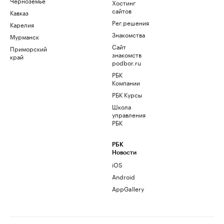
Черноземье
Хостинг
сайтов
Кавказ
Рег.решения
Карелия
Знакомства
Мурманск
Сайт
Приморский
знакомств
край
podbor.ru
РБК
Компании
РБК Курсы
Школа
управления
РБК
РБК
Новости
iOS
Android
AppGallery