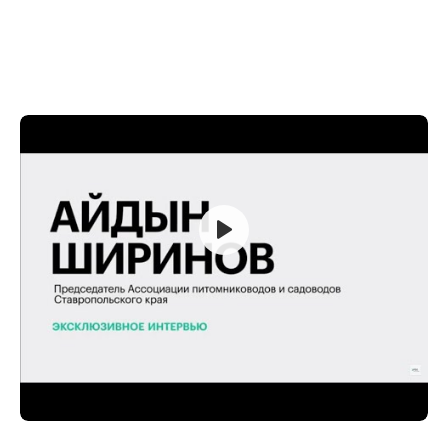
— Какой объем саженцев компания «Сады
Ставрополья» произвела в 2022 году?