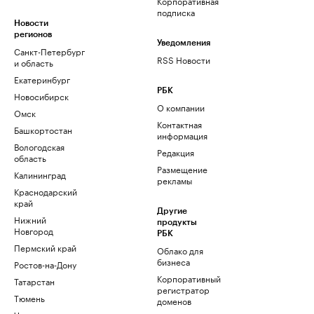
Корпоративная
подписка
Новости
регионов
Уведомления
Санкт-Петербург
RSS Новости
и область
Екатеринбург
РБК
Новосибирск
О компании
Омск
Контактная
Башкортостан
информация
Вологодская
Редакция
область
Размещение
Калининград
рекламы
Краснодарский
край
Другие
Нижний
продукты
Новгород
РБК
Пермский край
Облако для
бизнеса
Ростов-на-Дону
Корпоративный
Татарстан
регистратор
Тюмень
доменов