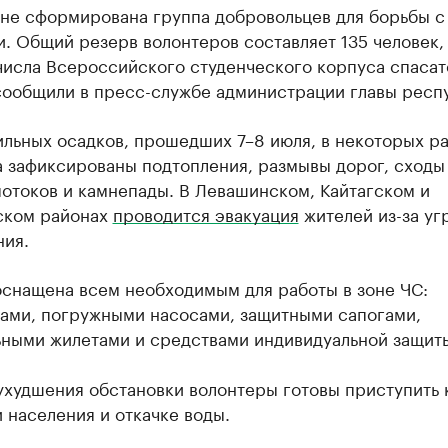
ане сформирована группа добровольцев для борьбы с
. Общий резерв волонтеров составляет 135 человек, 
числа Всероссийского студенческого корпуса спасат
сообщили в пресс-службе администрации главы респ
ильных осадков, прошедших 7–8 июля, в некоторых р
а зафиксированы подтопления, размывы дорог, сходы
отоков и камнепады. В Левашинском, Кайтагском и
ском районах
проводится эвакуация
жителей из-за уг
ния.
оснащена всем необходимым для работы в зоне ЧС:
ами, погружными насосами, защитными сапогами,
ьными жилетами и средствами индивидуальной защит
ухудшения обстановки волонтеры готовы приступить 
 населения и откачке воды.