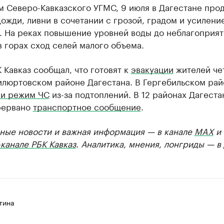
м Северо-Кавказского УГМС, 9 июля в Дагестане про
ожди, ливни в сочетании с грозой, градом и усилени
с. На реках повышение уровней воды до неблагоприя
в горах сход селей малого объема.
 Кавказ сообщал, что готовят к
эвакуации
жителей че
илюртовском районе Дагестана. В Гергебильском рай
ли режим ЧС
из-за подтоплений. В 12 районах Дагестан
рервано
транспортное сообщение
.
ные новости и важная информация — в канале
MAX
и
канале РБК Кавказ
. Аналитика, мнения, лонгриды — в
тина