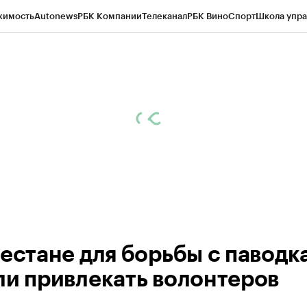
жимость
Autonews
РБК Компании
Телеканал
РБК Вино
Спорт
Школа упра
ипто
РБК Бизнес-среда
Дискуссионный клуб
Исследования
Кредитные 
Экономика
Бизнес
Технологии и медиа
Финансы
Рынок наличной валю
гестане для борьбы с паводк
ли привлекать волонтеров