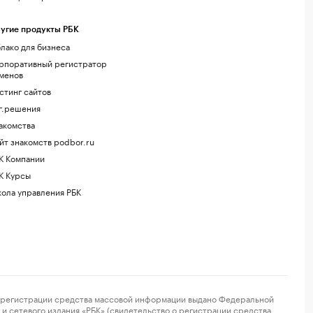
угие продукты РБК
лако для бизнеса
рпоративный регистратор
менов
стинг сайтов
г.решения
акомства
йт знакомств podbor.ru
К Компании
К Курсы
ола управления РБК
регистрации средства массовой информации выдано Федеральной
и сетевого издания «РБК» (свидетельство о регистрации средства