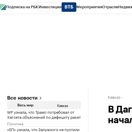
Подписка на РБК
Инвестиции
Мероприятия
Отрасли
Недви
РБК Life
Тренды
Визионеры
Национальные проекты
Город
Стиль
Кр
Конференции СПб
Спецпроекты
Проверка контрагентов
Политика
Кавказ
Все новости
Кавказ
Весь мир
В Да
WP узнала, что Трамп потребовал от
Хегсета объяснений по дефициту ракет
нача
Политика
«ЕП» узнала, что Залужного не пустили