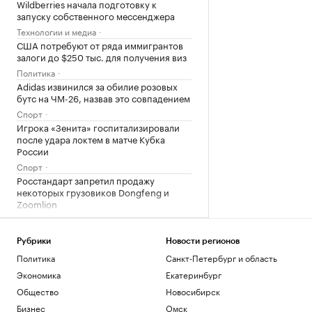
Wildberries начала подготовку к
запуску собственного мессенджера
Технологии и медиа
США потребуют от ряда иммигрантов
залоги до $250 тыс. для получения виз
Политика
Adidas извинился за обилие розовых
бутс на ЧМ-26, назвав это совпадением
Спорт
Игрока «Зенита» госпитализировали
после удара локтем в матче Кубка
России
Спорт
Росстандарт запретил продажу
некоторых грузовиков Dongfeng и
Zoomlion
Бизнес
Рубрики
Новости регионов
Загрузить еще
Политика
Санкт-Петербург и область
Экономика
Екатеринбург
Общество
Новосибирск
Бизнес
Омск