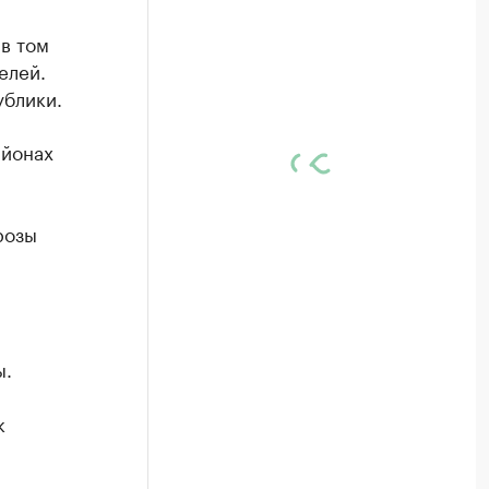
в том
елей.
ублики.
айонах
розы
ы.
к