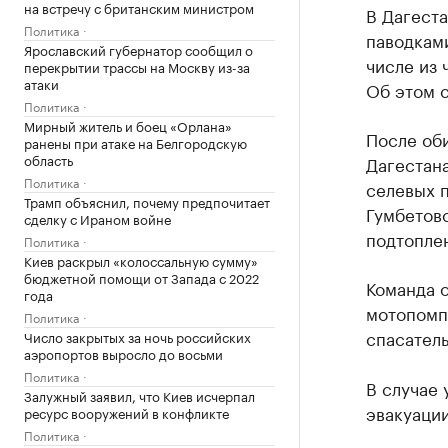
на встречу с британским министром
В Дагест
Политика
паводками
Ярославский губернатор сообщил о
числе из 
перекрытии трассы на Москву из-за
атаки
Об этом 
Политика
Мирный житель и боец «Орлана»
После об
ранены при атаке на Белгородскую
область
Дагестан
Политика
селевых п
Трамп объяснил, почему предпочитает
Гумбетов
сделку с Ираном войне
подтопле
Политика
Киев раскрыл «колоссальную сумму»
бюджетной помощи от Запада с 2022
Команда 
года
мотопомп
Политика
спасател
Число закрытых за ночь российских
аэропортов выросло до восьми
Политика
В случае 
Залужный заявил, что Киев исчерпал
эвакуации
ресурс вооружений в конфликте
Политика