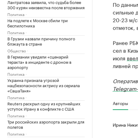
Лантратова заявила, что судьба более
По данны
300 курян неизвестна после вторжения
сильные д
Политика
20-23 м/
На подлете к Москве сбили три
беспилотника
отметок, 
Политика
В Грузии назвали причину полного
Ранее РБК
блэкаута в стране
сел в Киз
Общество
В Германии увидели «сценарий
июля
вве
теракта» в инциденте с дроном в
ливней п
аэропорту
Политика
Оператив
Украина признала угрозой
нацбезопасности актрису из сериала
Telegram-
«СашаТаня»
Политика
Авторы
Reuters раскрыл одну из крупнейших
уступок Ирану в конфликте с США
Политика
Три российских аэропорта закрыли для
Ирина Ники
полетов
Политика