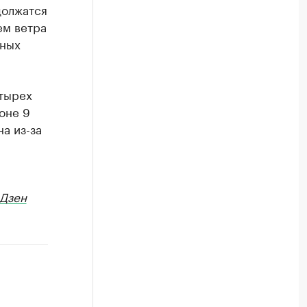
должатся
ем ветра
тных
тырех
оне 9
а из-за
Дзен