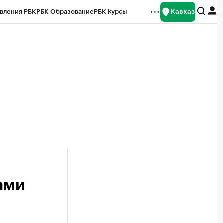
Кавказ
вления РБК
РБК Образование
РБК Курсы
рейтинги
Франшизы
Газета
Спецпроекты СПб
ты
ами