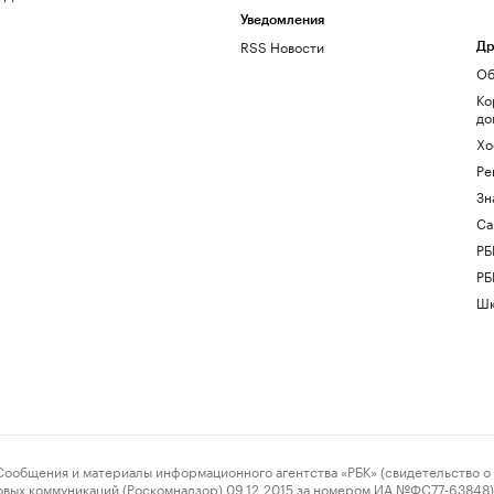
Уведомления
RSS Новости
Др
Об
Ко
до
Хо
Ре
Зн
Са
РБ
РБ
Шк
ения и материалы информационного агентства «РБК» (свидетельство о 
овых коммуникаций (Роскомнадзор) 09.12.2015 за номером ИА №ФС77-63848) 