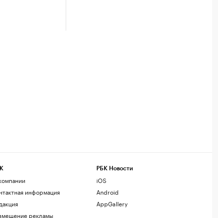
К
РБК Новости
компании
iOS
нтактная информация
Android
дакция
AppGallery
змещение рекламы