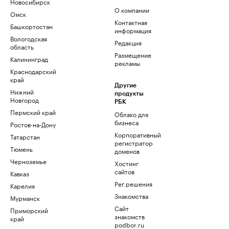
Новосибирск
О компании
Омск
Контактная
Башкортостан
информация
Вологодская
Редакция
область
Размещение
Калининград
рекламы
Краснодарский
край
Другие
Нижний
продукты
Новгород
РБК
Пермский край
Облако для
бизнеса
Ростов-на-Дону
Корпоративный
Татарстан
регистратор
Тюмень
доменов
Черноземье
Хостинг
сайтов
Кавказ
Рег.решения
Карелия
Знакомства
Мурманск
Сайт
Приморский
знакомств
край
podbor.ru