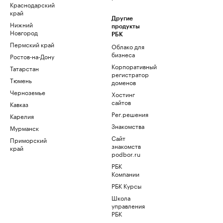
Краснодарский
край
Другие
Нижний
продукты
Новгород
РБК
Пермский край
Облако для
бизнеса
Ростов-на-Дону
Корпоративный
Татарстан
регистратор
Тюмень
доменов
Черноземье
Хостинг
сайтов
Кавказ
Рег.решения
Карелия
Знакомства
Мурманск
Сайт
Приморский
знакомств
край
podbor.ru
РБК
Компании
РБК Курсы
Школа
управления
РБК