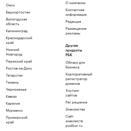
О компании
Омск
Контактная
Башкортостан
информация
Вологодская
Редакция
область
Размещение
Калининград
рекламы
Краснодарский
край
Другие
Нижний
продукты
Новгород
РБК
Пермский край
Облако для
бизнеса
Ростов-на-Дону
Корпоративный
Татарстан
регистратор
Тюмень
доменов
Черноземье
Хостинг
сайтов
Кавказ
Рег.решения
Карелия
Знакомства
Мурманск
Сайт
Приморский
знакомств
край
podbor.ru