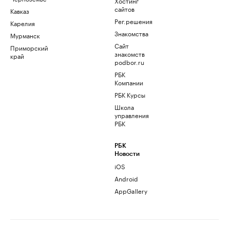
Хостинг
сайтов
Кавказ
Рег.решения
Карелия
Знакомства
Мурманск
Сайт
Приморский
знакомств
край
podbor.ru
РБК
Компании
РБК Курсы
Школа
управления
РБК
РБК
Новости
iOS
Android
AppGallery