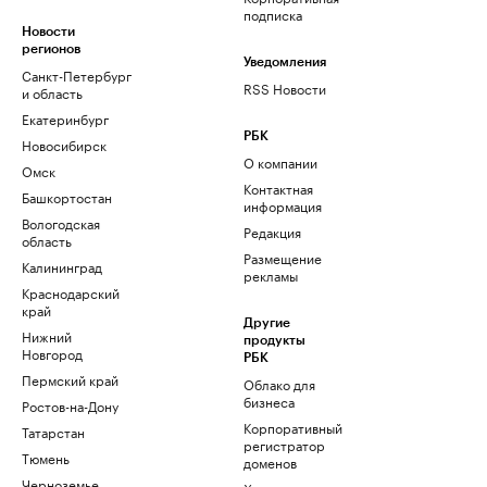
подписка
Новости
регионов
Уведомления
Санкт-Петербург
RSS Новости
и область
Екатеринбург
РБК
Новосибирск
О компании
Омск
Контактная
Башкортостан
информация
Вологодская
Редакция
область
Размещение
Калининград
рекламы
Краснодарский
край
Другие
Нижний
продукты
Новгород
РБК
Пермский край
Облако для
бизнеса
Ростов-на-Дону
Корпоративный
Татарстан
регистратор
Тюмень
доменов
Черноземье