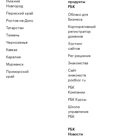
Нижний
продукты
Новгород
РБК
Пермский край
Облако для
бизнеса
Ростов-на-Дону
Корпоративный
Татарстан
регистратор
Тюмень
доменов
Черноземье
Хостинг
сайтов
Кавказ
Рег.решения
Карелия
Знакомства
Мурманск
Сайт
Приморский
знакомств
край
podbor.ru
РБК
Компании
РБК Курсы
Школа
управления
РБК
РБК
Новости