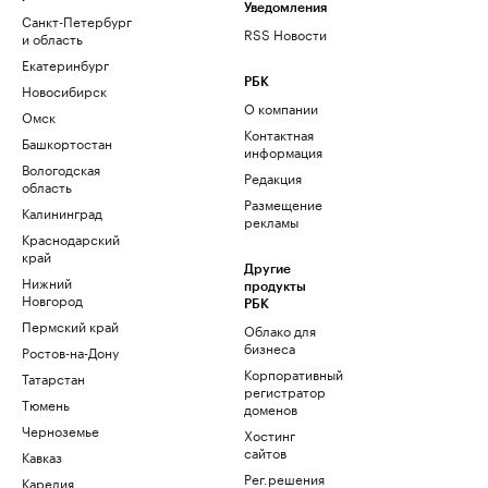
Уведомления
Санкт-Петербург
RSS Новости
и область
Екатеринбург
РБК
Новосибирск
О компании
Омск
Контактная
Башкортостан
информация
Вологодская
Редакция
область
Размещение
Калининград
рекламы
Краснодарский
край
Другие
Нижний
продукты
Новгород
РБК
Пермский край
Облако для
бизнеса
Ростов-на-Дону
Корпоративный
Татарстан
регистратор
Тюмень
доменов
Черноземье
Хостинг
сайтов
Кавказ
Рег.решения
Карелия