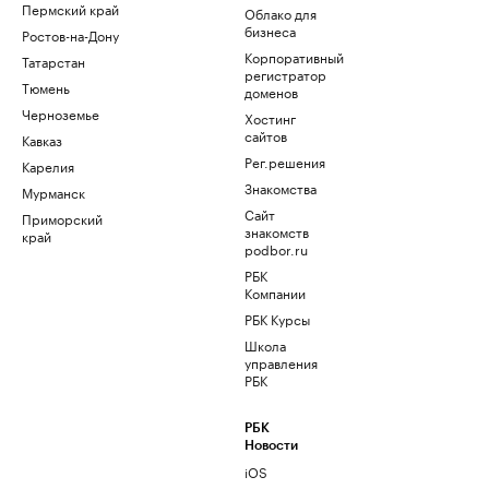
Пермский край
Облако для
бизнеса
Ростов-на-Дону
Корпоративный
Татарстан
регистратор
Тюмень
доменов
Черноземье
Хостинг
сайтов
Кавказ
Рег.решения
Карелия
Знакомства
Мурманск
Сайт
Приморский
знакомств
край
podbor.ru
РБК
Компании
РБК Курсы
Школа
управления
РБК
РБК
Новости
iOS