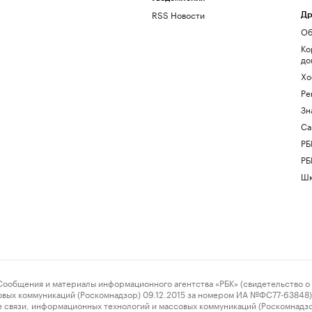
RSS Новости
Др
Об
Ко
до
Хо
Ре
Зн
Са
РБ
РБ
Шк
ения и материалы информационного агентства «РБК» (свидетельство о 
овых коммуникаций (Роскомнадзор) 09.12.2015 за номером ИА №ФС77-63848) 
 связи, информационных технологий и массовых коммуникаций (Роскомнадз