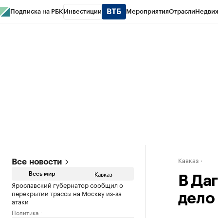
Подписка на РБК
Инвестиции
Мероприятия
Отрасли
Недви
РБК Life
Тренды
Визионеры
Национальные проекты
Город
Стиль
Кр
Конференции СПб
Спецпроекты
Проверка контрагентов
Политика
Кавказ
Все новости
Кавказ
Весь мир
В Да
Ярославский губернатор сообщил о
перекрытии трассы на Москву из-за
дело
атаки
Политика