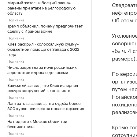
Мирный житель и боец «Орлана»
Следовате
ранены при атаке на Белгородскую
нефтепро
область
Об этом с
Политика
Трамп объяснил, почему предпочитает
сделку с Ираном войне
Уголовное
Политика
совершенн
Киев раскрыл «колоссальную сумму»
бюджетной помощи от Запада с 2022
«б» ч. 4 
года
размере).
Политика
Число закрытых за ночь российских
аэропортов выросло до восьми
По версии
Политика
организо
Залужный заявил, что Киев исчерпал
путем не
ресурс вооружений в конфликте
Ногайском
Политика
Лантратова заявила, что судьба более
похищено
300 курян неизвестна после вторжения
реализов
Политика
На подлете к Москве сбили три
Кроме тог
беспилотника
Политика
сотрудни