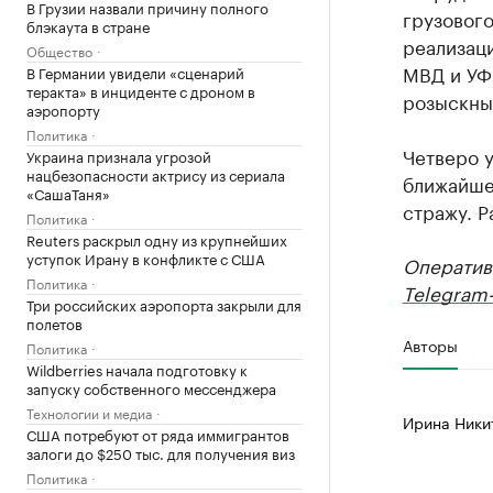
В Грузии назвали причину полного
грузовог
блэкаута в стране
реализаци
Общество
МВД и УФ
В Германии увидели «сценарий
теракта» в инциденте с дроном в
розыскных
аэропорту
Политика
Четверо 
Украина признала угрозой
нацбезопасности актрису из сериала
ближайшее
«СашаТаня»
стражу. 
Политика
Reuters раскрыл одну из крупнейших
уступок Ирану в конфликте с США
Оператив
Политика
Telegram-
Три российских аэропорта закрыли для
полетов
Авторы
Политика
Wildberries начала подготовку к
запуску собственного мессенджера
Технологии и медиа
Ирина Ники
США потребуют от ряда иммигрантов
залоги до $250 тыс. для получения виз
Политика