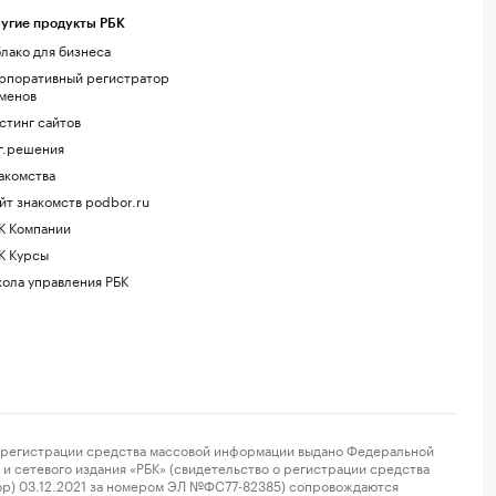
угие продукты РБК
лако для бизнеса
рпоративный регистратор
менов
стинг сайтов
г.решения
акомства
йт знакомств podbor.ru
К Компании
К Курсы
ола управления РБК
регистрации средства массовой информации выдано Федеральной
и сетевого издания «РБК» (свидетельство о регистрации средства
ор) 03.12.2021 за номером ЭЛ №ФС77-82385) сопровождаются