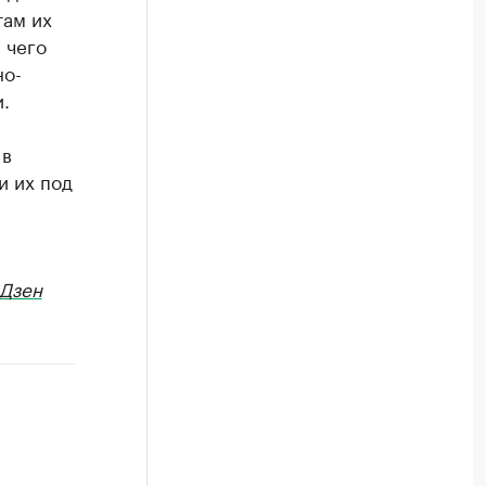
там их
 чего
но-
.
 в
и их под
Дзен