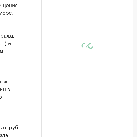
хищения
мере.
кража,
е) и п.
ом
тов
ин в
о
ыс. руб.
зда