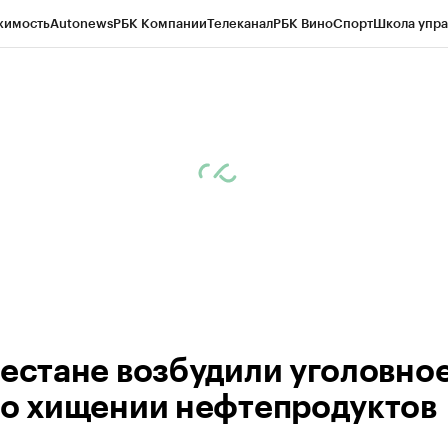
жимость
Autonews
РБК Компании
Телеканал
РБК Вино
Спорт
Школа упра
ипто
РБК Бизнес-среда
Дискуссионный клуб
Исследования
Кредитные 
Экономика
Бизнес
Технологии и медиа
Финансы
Рынок наличной валю
гестане возбудили уголовно
 о хищении нефтепродуктов