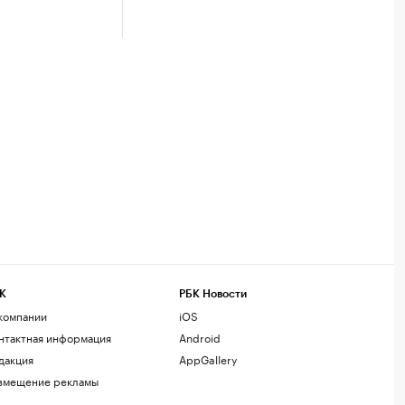
К
РБК Новости
компании
iOS
нтактная информация
Android
дакция
AppGallery
змещение рекламы