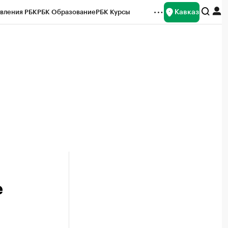
Кавказ
вления РБК
РБК Образование
РБК Курсы
рейтинги
Франшизы
Газета
Спецпроекты СПб
ты
е