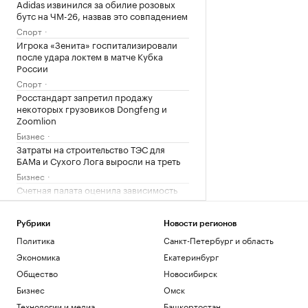
Adidas извинился за обилие розовых
бутс на ЧМ-26, назвав это совпадением
Спорт
Игрока «Зенита» госпитализировали
после удара локтем в матче Кубка
России
Спорт
Росстандарт запретил продажу
некоторых грузовиков Dongfeng и
Zoomlion
Бизнес
Затраты на строительство ТЭС для
БАМа и Сухого Лога выросли на треть
Бизнес
Счетная палата оценила зависимость
науки от зарубежного оборудования
Общество
Рубрики
Новости регионов
Политика
Санкт-Петербург и область
Загрузить еще
Экономика
Екатеринбург
Общество
Новосибирск
Бизнес
Омск
Технологии и медиа
Башкортостан