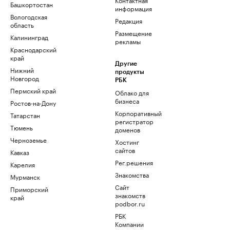
Башкортостан
информация
Вологодская
Редакция
область
Размещение
Калининград
рекламы
Краснодарский
край
Другие
Нижний
продукты
Новгород
РБК
Пермский край
Облако для
бизнеса
Ростов-на-Дону
Корпоративный
Татарстан
регистратор
Тюмень
доменов
Черноземье
Хостинг
сайтов
Кавказ
Рег.решения
Карелия
Знакомства
Мурманск
Сайт
Приморский
знакомств
край
podbor.ru
РБК
Компании