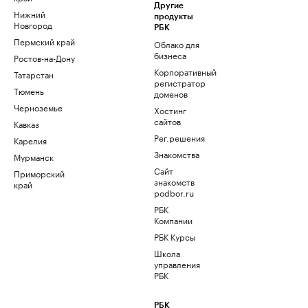
Другие
Нижний
продукты
Новгород
РБК
Пермский край
Облако для
бизнеса
Ростов-на-Дону
Корпоративный
Татарстан
регистратор
Тюмень
доменов
Черноземье
Хостинг
сайтов
Кавказ
Рег.решения
Карелия
Знакомства
Мурманск
Сайт
Приморский
знакомств
край
podbor.ru
РБК
Компании
РБК Курсы
Школа
управления
РБК
РБК