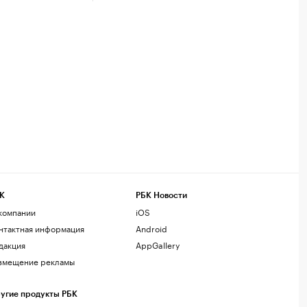
К
РБК Новости
компании
iOS
нтактная информация
Android
дакция
AppGallery
змещение рекламы
угие продукты РБК