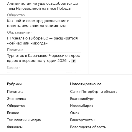
Альпинистам не удалось добраться до
тела Наговициной на пике Победы
Общество
Как найти свое предназначение и
понять, чем хочется заниматься
Образование
FT узнала о выборе ЕС — расширяться
«сейчас или никогда»
Политика
Турпоток в Карачаево-Черкесию вырос
вдвое в первом полугодии 2026 г.
Кавказ
Почему доллар поднялся выше ₽82: 3
причины падения курса рубля
Инвестиции
Рубрики
Новости регионов
Путин провел оперативное совещание
Политика
Санкт-Петербург и область
с членами Совбеза
Экономика
Екатеринбург
Политика
Общество
Новосибирск
Путин поговорил по телефону с
Бизнес
Омск
президентом ОАЭ
Политика
Технологии и медиа
Башкортостан
Как выход на фондовый рынок изменил
Финансы
Вологодская область
компании малого бизнеса