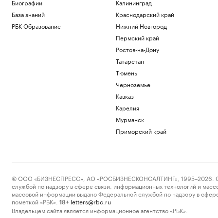
Биографии
Калининград
РБК и МСП Банк
База знаний
Краснодарский край
В обмелевшем Дунае показался
фундамент моста времен Римской
РБК Образование
Нижний Новгород
империи. Фото
Пермский край
Общество
Ростов-на-Дону
В Ялте разминируют безэкипажный
Татарстан
катер, выброшенный на берег
Тюмень
Политика
Российский защитник Мироманов
Черноземье
вернулся из НХЛ и перешел в СКА
Кавказ
Спорт
Карелия
Как работает крупнейшая товарно-
Мурманск
сырьевая биржа страны
РБК и Петербургская Биржа
Приморский край
Загрузить еще
© ООО «БИЗНЕСПРЕСС», АО «РОСБИЗНЕСКОНСАЛТИНГ», 1995–2026. Сообщ
службой по надзору в сфере связи, информационных технологий и масс
массовой информации выдано Федеральной службой по надзору в сфере
пометкой «РБК».
letters@rbc.ru
18+
Владельцем сайта является информационное агентство «РБК».