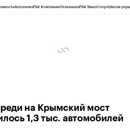
жимость
Autonews
РБК Компании
Телеканал
РБК Вино
Спорт
Школа упра
ипто
РБК Бизнес-среда
Дискуссионный клуб
Исследования
Кредитные 
Экономика
Бизнес
Технологии и медиа
Финансы
Рынок наличной валю
ереди на Крымский мост
илось 1,3 тыс. автомобилей