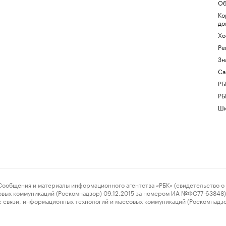
Об
Ко
до
Хо
Ре
Зн
Са
РБ
РБ
Шк
ения и материалы информационного агентства «РБК» (свидетельство о 
овых коммуникаций (Роскомнадзор) 09.12.2015 за номером ИА №ФС77-63848) 
 связи, информационных технологий и массовых коммуникаций (Роскомнадз