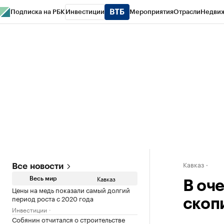
Подписка на РБК
Инвестиции
Мероприятия
Отрасли
Недви
РБК Life
Тренды
Визионеры
Национальные проекты
Город
Стиль
Кр
Конференции СПб
Спецпроекты
Проверка контрагентов
Политика
Кавказ
Все новости
Кавказ
Весь мир
В оч
Цены на медь показали самый долгий
период роста с 2020 года
скоп
Инвестиции
Собянин отчитался о строительстве