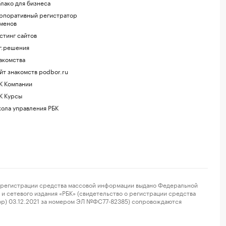
лако для бизнеса
рпоративный регистратор
менов
стинг сайтов
г.решения
акомства
йт знакомств podbor.ru
К Компании
К Курсы
ола управления РБК
регистрации средства массовой информации выдано Федеральной
и сетевого издания «РБК» (свидетельство о регистрации средства
ор) 03.12.2021 за номером ЭЛ №ФС77-82385) сопровождаются