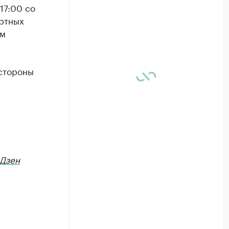
17:00 со
ртных
ом
 стороны
Дзен