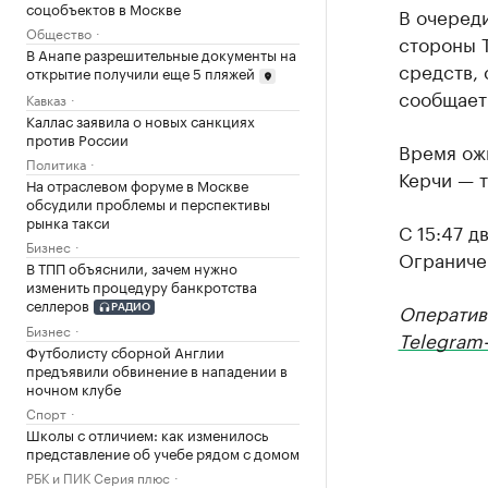
соцобъектов в Москве
В очереди
Общество
стороны 
В Анапе разрешительные документы на
средств,
открытие получили еще 5 пляжей
сообщает 
Кавказ
Каллас заявила о новых санкциях
против России
Время ожи
Политика
Керчи — т
На отраслевом форуме в Москве
обсудили проблемы и перспективы
рынка такси
С 15:47 д
Бизнес
Ограничен
В ТПП объяснили, зачем нужно
изменить процедуру банкротства
селлеров
Оператив
РАДИО
Бизнес
Telegram-
Футболисту сборной Англии
предъявили обвинение в нападении в
ночном клубе
Спорт
Школы с отличием: как изменилось
представление об учебе рядом с домом
РБК и ПИК Серия плюс