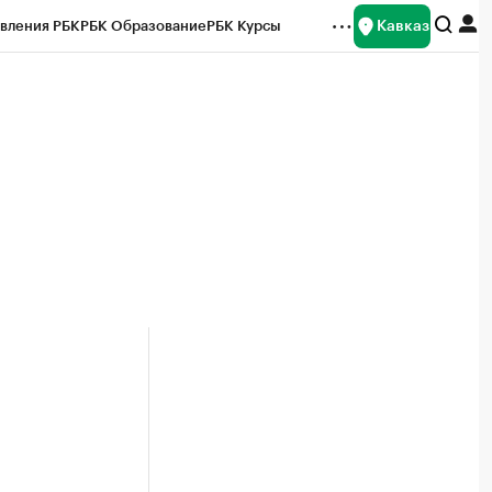
Кавказ
вления РБК
РБК Образование
РБК Курсы
рейтинги
Франшизы
Газета
Спецпроекты СПб
ты