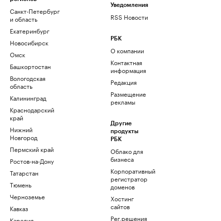
Уведомления
Санкт-Петербург
RSS Новости
и область
Екатеринбург
РБК
Новосибирск
О компании
Омск
Контактная
Башкортостан
информация
Вологодская
Редакция
область
Размещение
Калининград
рекламы
Краснодарский
край
Другие
Нижний
продукты
Новгород
РБК
Пермский край
Облако для
бизнеса
Ростов-на-Дону
Корпоративный
Татарстан
регистратор
Тюмень
доменов
Черноземье
Хостинг
сайтов
Кавказ
Рег.решения
Карелия