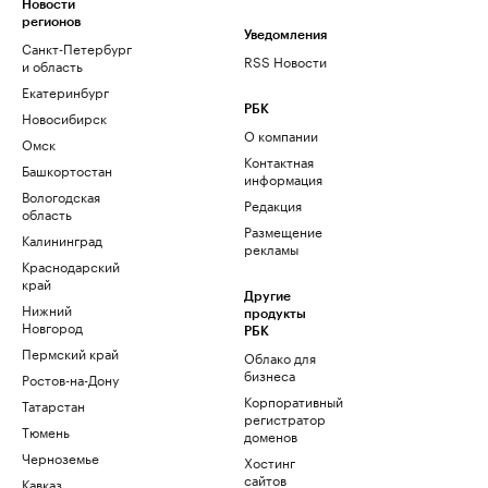
Новости
регионов
Уведомления
Санкт-Петербург
RSS Новости
и область
Екатеринбург
РБК
Новосибирск
О компании
Омск
Контактная
Башкортостан
информация
Вологодская
Редакция
область
Размещение
Калининград
рекламы
Краснодарский
край
Другие
Нижний
продукты
Новгород
РБК
Пермский край
Облако для
бизнеса
Ростов-на-Дону
Корпоративный
Татарстан
регистратор
Тюмень
доменов
Черноземье
Хостинг
сайтов
Кавказ