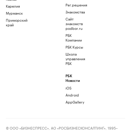
Рег.решения
Карелия
Знакомства
Мурманск
Сайт
Приморский
знакомств
край
podbor.ru
РБК
Компании
РБК Курсы
Школа
управления
РБК
РБК
Новости
iOS
Android
AppGallery
© ООО «БИЗНЕСПРЕСС», АО «РОСБИЗНЕСКОНСАЛТИНГ», 1995–