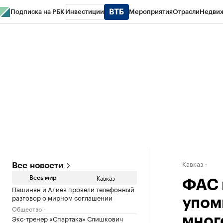
Подписка на РБК
Инвестиции
Мероприятия
Отрасли
Недви
РБК Life
Тренды
Визионеры
Национальные проекты
Город
Стиль
Кр
Конференции СПб
Спецпроекты
Проверка контрагентов
Политика
Кавказ
Все новости
Кавказ
Весь мир
ФАС 
Пашинян и Алиев провели телефонный
разговор о мирном соглашении
упом
Общество
Экс-тренер «Спартака» Слишкович
мног