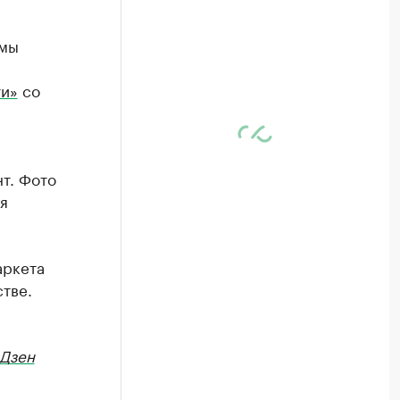
амы
ти»
со
т. Фото
я
аркета
тве.
Дзен