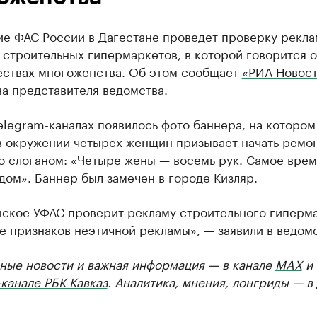
ие ФАС России в Дагестане проведет проверку рекл
 строительных гипермаркетов, в которой говорится о
ствах многоженства. Об этом сообщает
«РИА Новос
а представителя ведомства.
elegram-каналах появилось фото баннера, на котором
в окружении четырех женщин призывает начать ремон
о слоганом: «Четыре жены — восемь рук. Самое врем
дом». Баннер был замечен в городе Кизляр.
нское УФАС проверит рекламу строительного гиперм
е признаков неэтичной рекламы», — заявили в ведомс
ные новости и важная информация — в канале
MAX
и
канале РБК Кавказ
. Аналитика, мнения, лонгриды — в