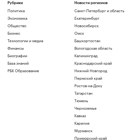
Общество
Рубрики
Новости регионов
NASA продлило работу «Вояджера-2»
Политика
Санкт-Петербург и область
еще на один год
Экономика
Екатеринбург
Общество
Общество
Новосибирск
Axios рассказал, как Трамп оказался в
Бизнес
Омск
ловушке из-за войны и памятников
Политика
Технологии и медиа
Башкортостан
✍🏻 Насколько ваш авторитет зависит от
Финансы
Вологодская область
атрибутов престижа? Проверьте себя
Биографии
Калининград
База знаний
Краснодарский край
FT узнала об «убежище от
апокалипсиса» в Аргентине для IT-
РБК Образование
Нижний Новгород
миллиардеров
Пермский край
Общество
Ростов-на-Дону
Татарстан
Загрузить еще
Тюмень
Черноземье
Кавказ
Карелия
Мурманск
Приморский край