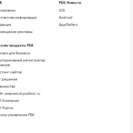
К
РБК Новости
компании
iOS
нтактная информация
Android
дакция
AppGallery
змещение рекламы
угие продукты РБК
лако для бизнеса
рпоративный регистратор
менов
стинг сайтов
г.решения
акомства
йт знакомств podbor.ru
К Компании
К Курсы
ола управления РБК