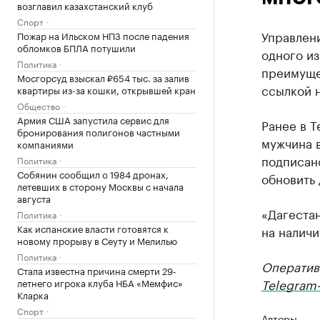
возглавил казахстанский клуб
Спорт
Управлен
Пожар на Ильском НПЗ после падения
обломков БПЛА потушили
одного из
Политика
преимуще
Мосгорсуд взыскал ₽654 тыс. за залив
ссылкой н
квартиры из-за кошки, открывшей кран
Общество
Армия США запустила сервис для
Ранее в T
бронирования полигонов частными
мужчина 
компаниями
подписан
Политика
Собянин сообщил о 1984 дронах,
обновить 
летевших в сторону Москвы с начала
августа
«Дагеста
Политика
Как испанские власти готовятся к
на наличи
новому прорыву в Сеуту и Мелилью
Политика
Оператив
Стала известна причина смерти 29-
Telegram-
летнего игрока клуба НБА «Мемфис»
Кларка
Спорт
Авторы