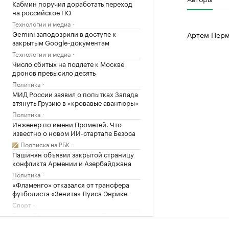
Кабмин поручил доработать переход
на российское ПО
Технологии и медиа
Gemini заподозрили в доступе к
Артем Перм
закрытым Google-документам
Технологии и медиа
Число сбитых на подлете к Москве
дронов превысило десять
Политика
МИД России заявил о попытках Запада
втянуть Грузию в «кровавые авантюры»
Политика
Инженер по имени Прометей. Что
известно о новом ИИ-стартапе Безоса
Подписка на РБК
Пашинян объявил закрытой страницу
конфликта Армении и Азербайджана
Политика
«Фламенго» отказался от трансфера
футболиста «Зенита» Луиса Энрике
Спорт
Более 50 тыс. домов на юге Японии
остались без света из-за тайфуна