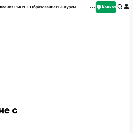
Кавказ
вления РБК
РБК Образование
РБК Курсы
рейтинги
Франшизы
Газета
Спецпроекты СПб
ты
не с