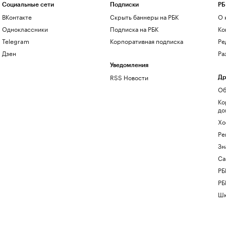
Социальные сети
Подписки
РБ
ВКонтакте
Скрыть баннеры на РБК
О 
Одноклассники
Подписка на РБК
Ко
Telegram
Корпоративная подписка
Ре
Дзен
Ра
Уведомления
RSS Новости
Др
Об
Ко
до
Хо
Ре
Зн
Са
РБ
РБ
Шк