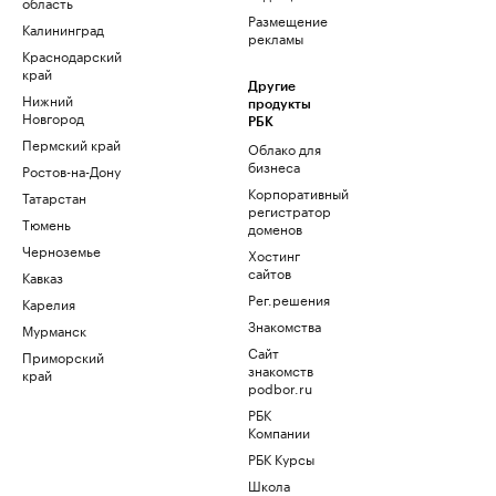
область
Размещение
Калининград
рекламы
Краснодарский
край
Другие
Нижний
продукты
Новгород
РБК
Пермский край
Облако для
бизнеса
Ростов-на-Дону
Корпоративный
Татарстан
регистратор
Тюмень
доменов
Черноземье
Хостинг
сайтов
Кавказ
Рег.решения
Карелия
Знакомства
Мурманск
Сайт
Приморский
знакомств
край
podbor.ru
РБК
Компании
РБК Курсы
Школа