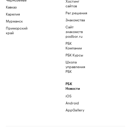
Хостинг
сайтов
Кавказ
Рег.решения
Карелия
Знакомства
Мурманск
Сайт
Приморский
знакомств
край
podbor.ru
РБК
Компании
РБК Курсы
Школа
управления
РБК
РБК
Новости
iOS
Android
AppGallery