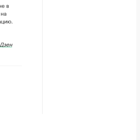
не в
 на
ацию.
Дзен