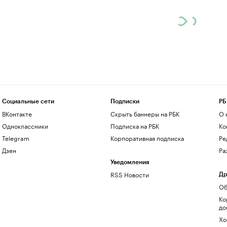
Социальные сети
Подписки
РБ
ВКонтакте
Скрыть баннеры на РБК
О 
Одноклассники
Подписка на РБК
Ко
Telegram
Корпоративная подписка
Ре
Дзен
Ра
Уведомления
RSS Новости
Др
Об
Ко
до
Хо