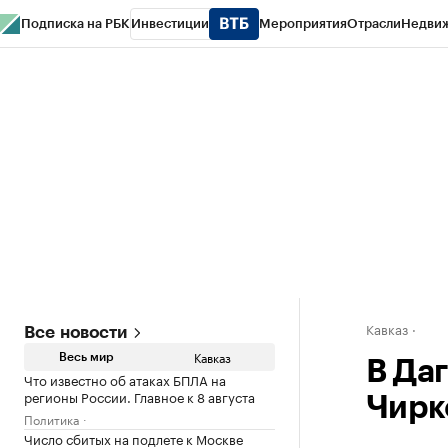
Подписка на РБК
Инвестиции
Мероприятия
Отрасли
Недви
РБК Life
Тренды
Визионеры
Национальные проекты
Город
Стиль
Кр
Конференции СПб
Спецпроекты
Проверка контрагентов
Политика
Кавказ
Все новости
Кавказ
Весь мир
В Да
Что известно об атаках БПЛА на
регионы России. Главное к 8 августа
Чирк
Политика
Число сбитых на подлете к Москве