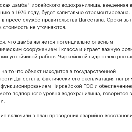
ская дамба Чиркейского водохранилища, введенная 
цию в 1976 году, будет капитально отремонтирована.
 в пресс-службе правительства Дагестана. Сроки вы
х стоимость не уточняются.
я, что дамба является потенциально опасным
ическим сооружением I класса и играет важную роль
нии устойчивой работы Чиркейской гидроэлектроста
на то что объект находится в государственной
ости Дагестана, фактически его эксплуатация напр
с функционированием Чиркейской ГЭС и обеспечение
мого подпорного уровня водохранилища, говорится в
и.
ие включили в план проведения аварийно-восстанов