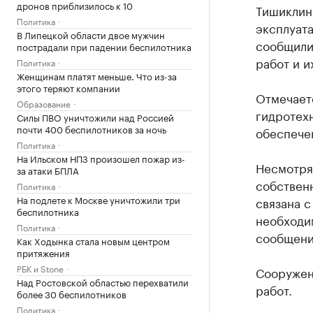
дронов приблизилось к 10
Тишиклин
Политика
эксплуата
В Липецкой области двое мужчин
сообщили
пострадали при падении беспилотника
работ и и
Политика
Женщинам платят меньше. Что из-за
этого теряют компании
Отмечаетс
Образование
гидротехн
Силы ПВО уничтожили над Россией
почти 400 беспилотников за ночь
обеспече
Политика
На Ильском НПЗ произошел пожар из-
Несмотря 
за атаки БПЛА
собственн
Политика
На подлете к Москве уничтожили три
связана 
беспилотника
необходи
Политика
сообщени
Как Ходынка стала новым центром
притяжения
РБК и Stone
Сооружен
Над Ростовской областью перехватили
работ.
более 30 беспилотников
Политика