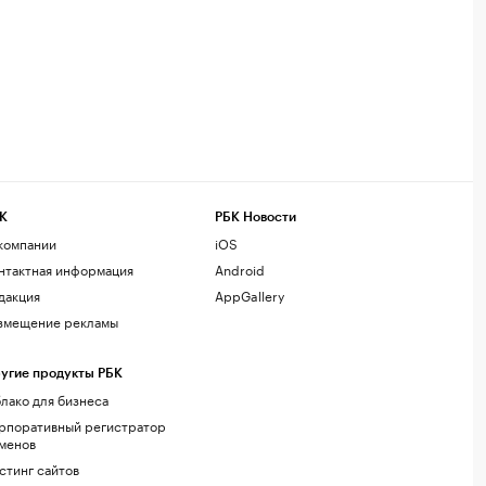
К
РБК Новости
компании
iOS
нтактная информация
Android
дакция
AppGallery
змещение рекламы
угие продукты РБК
лако для бизнеса
рпоративный регистратор
менов
стинг сайтов