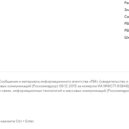
Ре
Зн
Са
РБ
РБ
Шк
ения и материалы информационного агентства «РБК» (свидетельство о 
овых коммуникаций (Роскомнадзор) 09.12.2015 за номером ИА №ФС77-63848) 
 связи, информационных технологий и массовых коммуникаций (Роскомнадз
нажмите Ctrl + Enter