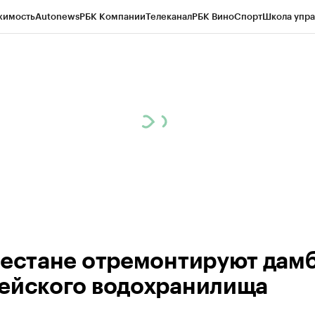
жимость
Autonews
РБК Компании
Телеканал
РБК Вино
Спорт
Школа упра
ипто
РБК Бизнес-среда
Дискуссионный клуб
Исследования
Кредитные 
Экономика
Бизнес
Технологии и медиа
Финансы
Рынок наличной валю
гестане отремонтируют дам
ейского водохранилища