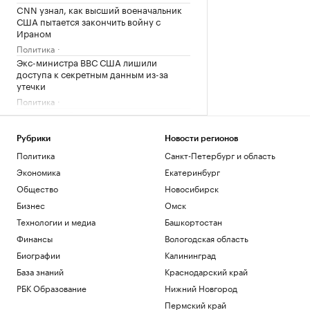
CNN узнал, как высший военачальник
США пытается закончить войну с
Ираном
Политика
Экс-министра ВВС США лишили
доступа к секретным данным из-за
утечки
Политика
Шуваев сообщил о системе
оповещения, для которой не нужны
сеть и зарядка
Рубрики
Новости регионов
Политика
Политика
Санкт-Петербург и область
В Московской области объявили
Экономика
Екатеринбург
беспилотную опасность
Общество
Новосибирск
Политика
Бизнес
Омск
Загрузить еще
Технологии и медиа
Башкортостан
Финансы
Вологодская область
Биографии
Калининград
База знаний
Краснодарский край
РБК Образование
Нижний Новгород
Пермский край