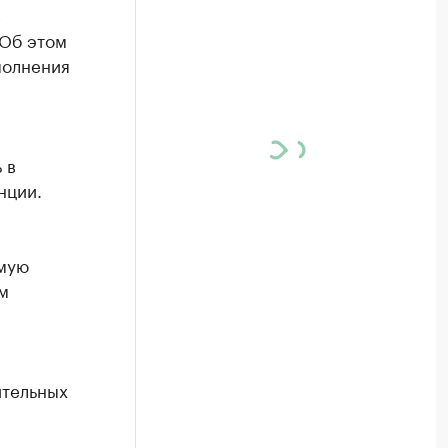
в
 Об этом
полнения
 в
нции.
ямую
м
ительных