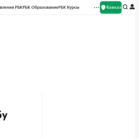
Кавказ
вления РБК
РБК Образование
РБК Курсы
рейтинги
Франшизы
Газета
Спецпроекты СПб
ты
бу