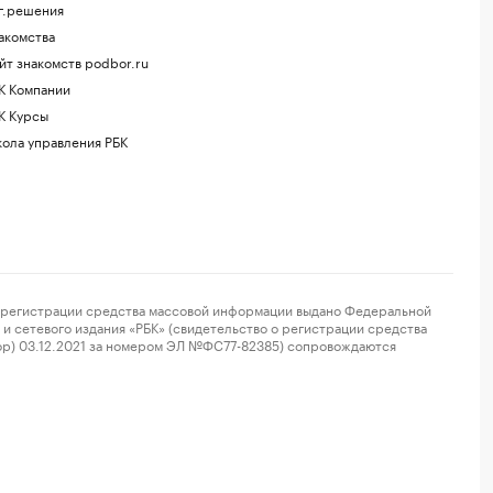
г.решения
акомства
йт знакомств podbor.ru
К Компании
К Курсы
ола управления РБК
регистрации средства массовой информации выдано Федеральной
и сетевого издания «РБК» (свидетельство о регистрации средства
ор) 03.12.2021 за номером ЭЛ №ФС77-82385) сопровождаются