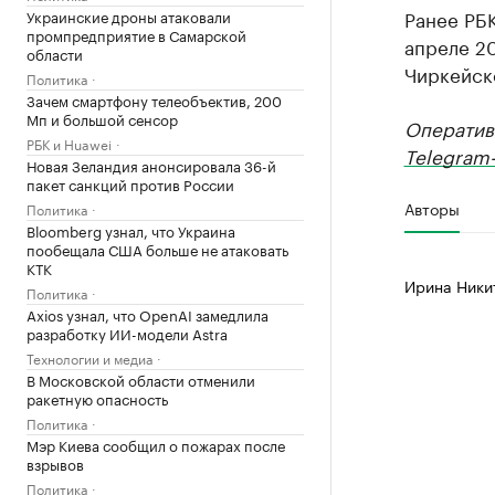
Ранее РБ
Украинские дроны атаковали
промпредприятие в Самарской
апреле 2
области
Чиркейск
Политика
Зачем смартфону телеобъектив, 200
Мп и большой сенсор
Оператив
РБК и Huawei
Telegram-
Новая Зеландия анонсировала 36-й
пакет санкций против России
Авторы
Политика
Bloomberg узнал, что Украина
пообещала США больше не атаковать
КТК
Ирина Ники
Политика
Axios узнал, что OpenAI замедлила
разработку ИИ-модели Astra
Технологии и медиа
В Московской области отменили
ракетную опасность
Политика
Мэр Киева сообщил о пожарах после
взрывов
Политика