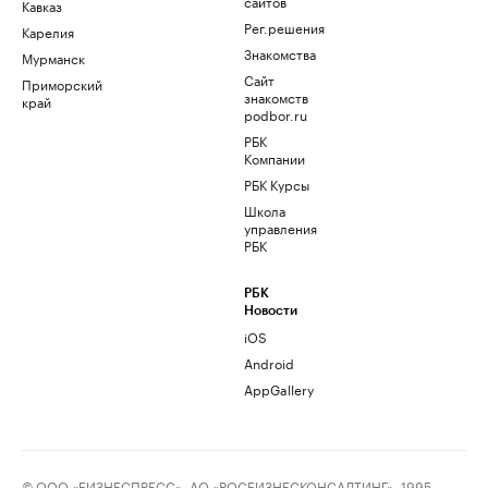
сайтов
Кавказ
Рег.решения
Карелия
Знакомства
Мурманск
Сайт
Приморский
знакомств
край
podbor.ru
РБК
Компании
РБК Курсы
Школа
управления
РБК
РБК
Новости
iOS
Android
AppGallery
© ООО «БИЗНЕСПРЕСС», АО «РОСБИЗНЕСКОНСАЛТИНГ», 1995–