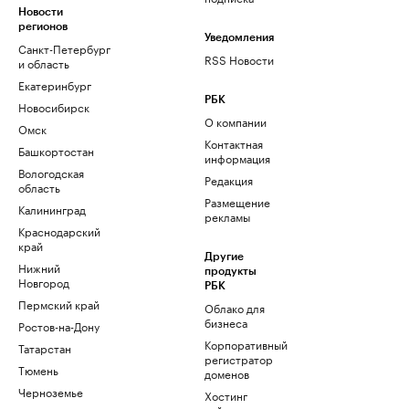
Новости
регионов
Уведомления
Санкт-Петербург
RSS Новости
и область
Екатеринбург
РБК
Новосибирск
О компании
Омск
Контактная
Башкортостан
информация
Вологодская
Редакция
область
Размещение
Калининград
рекламы
Краснодарский
край
Другие
Нижний
продукты
Новгород
РБК
Пермский край
Облако для
бизнеса
Ростов-на-Дону
Корпоративный
Татарстан
регистратор
Тюмень
доменов
Черноземье
Хостинг