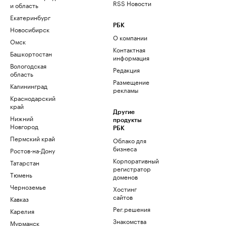
RSS Новости
и область
Екатеринбург
РБК
Новосибирск
О компании
Омск
Контактная
Башкортостан
информация
Вологодская
Редакция
область
Размещение
Калининград
рекламы
Краснодарский
край
Другие
Нижний
продукты
Новгород
РБК
Пермский край
Облако для
бизнеса
Ростов-на-Дону
Корпоративный
Татарстан
регистратор
Тюмень
доменов
Черноземье
Хостинг
сайтов
Кавказ
Рег.решения
Карелия
Знакомства
Мурманск