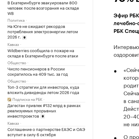
В Екатеринбурге эвакуировали 800
человек после возгорания на складе
WB
Эфир РБК
Политика
лечебно-
На Юге не ожидают рекордов
потребления электроэнергии летом
РБК Спец
2026 г.
Кавказ
Интервью
Wildberries сообщила о пожаре на
оздорови
складе в Екатеринбурге после атаки
Общество
Число пенсионеров в России
«Сейч
сократилось на 409 тыс. за год
котор
Общество
родит
Топ-3 стратегии для инвестора, куда
Сейча
вложить дивиденды летом 2026 года
Подписка на РБК
в сан
Дагестан привлек ₽132 млрд в рамках
Дейст
реализуемых прорывных
20–40
инвестпроектов
не ни
Кавказ
Соглашение о партнерстве ЕАЭС и ОАЭ
вступит в силу 6 октября
О про