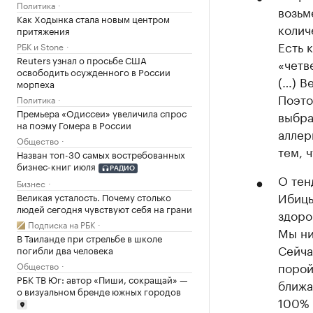
Политика
возьм
Как Ходынка стала новым центром
колич
притяжения
Есть 
РБК и Stone
Reuters узнал о просьбе США
«четв
освободить осужденного в России
(…) В
морпеха
Поэто
Политика
Премьера «Одиссеи» увеличила спрос
выбра
на поэму Гомера в России
аллер
Общество
тем, ч
Назван топ-30 самых востребованных
бизнес-книг июля
РАДИО
О тен
Бизнес
Ибицы
Великая усталость. Почему столько
людей сегодня чувствуют себя на грани
здоро
Подписка на РБК
Мы ни
В Таиланде при стрельбе в школе
Сейча
погибли два человека
порой
Общество
РБК ТВ Юг: автор «Пиши, сокращай» —
ближа
о визуальном бренде южных городов
100% 