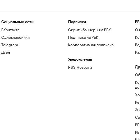
Социальные сети
Подписки
РБ
ВКонтакте
Скрыть баннеры на РБК
О 
Одноклассники
Подписка на РБК
Ко
Telegram
Корпоративная подписка
Ре
Дзен
Ра
Уведомления
RSS Новости
Др
Об
Ко
до
Хо
Ре
Зн
Са
РБ
РБ
Шк