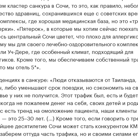
ем кластер санкура в Сочи, то это, как правило, неб
ество здравниц, сохранившихся еще с советских вре
комплексы, где хорошая медицинская база, но это «т
ерки». «Пятерок», в которые мы хотим сейчас поехать,
есь центральный Сочи цветет, что плохо для аллергико
му мы для своего лечебно-оздоровительного компле
ли Уч-Дере, где особенный климат, подходящий для
гиков. Кроме того, мы обеспечиваем собственный тр
то мы отель 5*».
денциях в санкуре: «Люди отказываются от Таиланда, 
, либо уменьшают срок поездки, но сэкономить на с
вье у них не получится. Этот трафик был, есть и будет
когда не пожалеем денег на себя, своих детей и род
с есть тренд на омоложение пациента, наши клиенты
 — это 25–30 лет. (…) Кроме того, если говорить о тр
йшее десятилетие Сочи может стать конкурентом КМ
заберем оттуда часть трафика, но и своими силами е