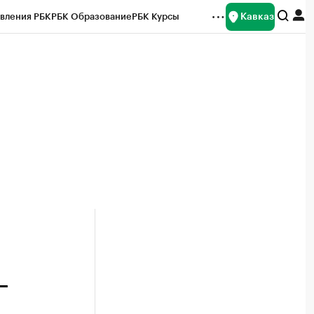
Кавказ
вления РБК
РБК Образование
РБК Курсы
рейтинги
Франшизы
Газета
Спецпроекты СПб
ты
–