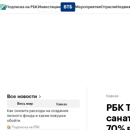
Подписка на РБК
Инвестиции
Мероприятия
Отрасли
Недви
РБК Life
Тренды
Визионеры
Национальные проекты
Город
Стиль
Кр
Конференции СПб
Спецпроекты
Проверка контрагентов
Политика
Кавказ
Все новости
Кавказ
Весь мир
РБК 
Как снизить расходы на создание
личного фонда и какие ловушки
сана
обойти
Подписка на РБК
70% в