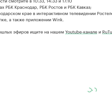
ти смотрите в 10:33, 14:33 и 17:10
ах РБК Краснодар, РБК Ростов и РБК Кавказ;
нодарском крае в интерактивном телевидении Ростел
пке, а также приложении Wink.
ошлых эфиров ищите на нашем
Youtube-канале
и
RuTu