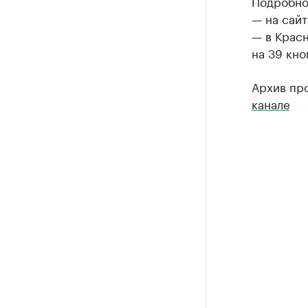
Подробнос
— на сайт
— в Крас
на 39 кно
Архив пр
канале