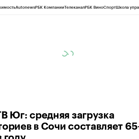
жимость
Autonews
РБК Компании
Телеканал
РБК Вино
Спорт
Школа упра
ипто
РБК Бизнес-среда
Дискуссионный клуб
Исследования
Кредитные 
Экономика
Бизнес
Технологии и медиа
Финансы
Рынок наличной валю
ТВ Юг: средняя загрузка
ториев в Сочи составляет 65
 году