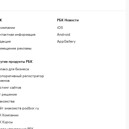
К
РБК Новости
компании
iOS
нтактная информация
Android
дакция
AppGallery
змещение рекламы
угие продукты РБК
лако для бизнеса
рпоративный регистратор
менов
стинг сайтов
г.решения
акомства
йт знакомств podbor.ru
К Компании
К Курсы
ола управления РБК