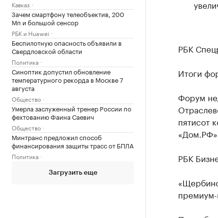
увели
Кавказ
Зачем смартфону телеобъектив, 200
Мп и большой сенсор
РБК и Huawei
Беспилотную опасность объявили в
РБК Спец
Свердловской области
Политика
Итоги фо
Синоптик допустил обновление
температурного рекорда в Москве 7
августа
Форум не
Общество
Отраслево
Умерла заслуженный тренер России по
фехтованию Фаина Саевич
пятисот 
Общество
«Дом.РФ»
Минтранс предложил способ
финансирования защиты трасс от БПЛА
РБК Бизн
Политика
Загрузить еще
«Щербинс
премиум-