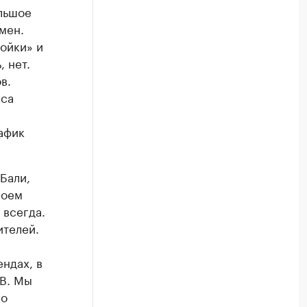
ольшое
мен.
ройки» и
 нет.
в.
кса
афик
Бали,
воем
 всегда.
ителей.
ендах, в
В. Мы
го