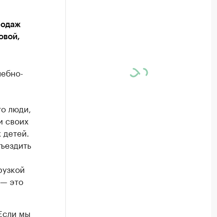
родаж
овой,
чебно-
то люди,
и своих
 детей.
съездить
рузкой
 — это
Если мы