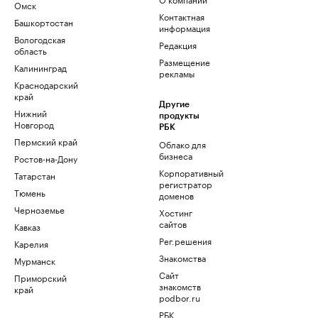
Омск
Контактная
Башкортостан
информация
Вологодская
Редакция
область
Размещение
Калининград
рекламы
Краснодарский
край
Другие
Нижний
продукты
Новгород
РБК
Пермский край
Облако для
бизнеса
Ростов-на-Дону
Корпоративный
Татарстан
регистратор
Тюмень
доменов
Черноземье
Хостинг
сайтов
Кавказ
Рег.решения
Карелия
Знакомства
Мурманск
Сайт
Приморский
знакомств
край
podbor.ru
РБК